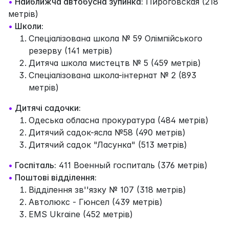
•
Найближча автобусна зупинка:
Пироговская (218
метрів)
•
Школи:
Спеціалізована школа № 59 Олімпійського
резерву (141 метрів)
Дитяча школа мистецтв № 5 (459 метрів)
Спеціалізована школа-інтернат № 2 (893
метрів)
•
Дитячі садочки:
Одеська обласна прокуратура (484 метрів)
Дитячий садок-ясла №58 (490 метрів)
Дитячий садок "Ласунка" (513 метрів)
•
Госпіталь:
411 Военный госпиталь (376 метрів)
•
Поштові відділення:
Відділення зв''язку № 107 (318 метрів)
Автолюкс - Гюнсел (439 метрів)
EMS Ukraine (452 метрів)