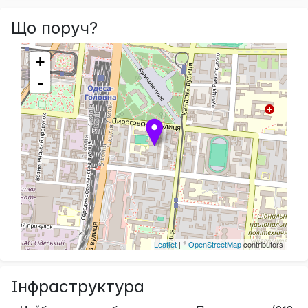
Що поруч?
+
-
Leaflet
| ©
OpenStreetMap
contributors
Інфраструктура