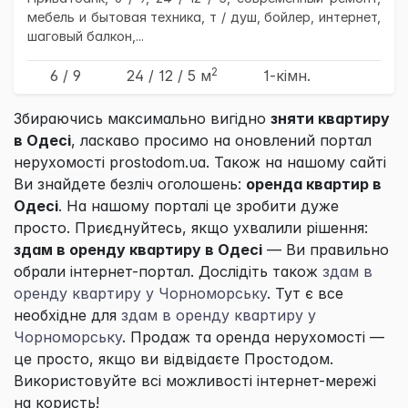
мебель и бытовая техника, т / душ, бойлер, интернет,
шаговый балкон,...
2
6 / 9
24
/ 12
/ 5
м
1-кімн.
Збираючись максимально вигідно
зняти квартиру
в Одесі
, ласкаво просимо на оновлений портал
нерухомості prostodom.ua. Також на нашому сайті
Ви знайдете безліч оголошень:
оренда квартир в
Одесі
. На нашому порталі це зробити дуже
просто. Приєднуйтесь, якщо ухвалили рішення:
здам в оренду квартиру в Одесі
— Ви правильно
обрали інтернет-портал. Дослідіть також
здам в
оренду квартиру у Чорноморську
. Тут є все
необхідне для
здам в оренду квартиру у
Чорноморську
. Продаж та оренда нерухомості —
це просто, якщо ви відвідаєте
Простодом
.
Використовуйте всі можливості інтернет-мережі
на користь!