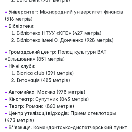
•
Університет:
Міжнародний університет фінансів
(516 метрів)
•
Бібліотеки:
Бібліотека НТУУ «КПІ» (427 метрів)
Бібліотека імені О. Донченка (928 метрів)
•
Громадський центр:
Палац культури ВАТ
«Більшовик» (851 метрів)
•
Нічні клуби:
Bionica club (391 метрів)
Інтонація (485 метрів)
•
Автомийка:
Моєчка (978 метрів)
•
Кінотеатр:
Супутник (843 метрів)
•
Театр:
Романс (860 метрів)
•
Центр утилізації відходів:
Прием стеклотары
(473 метрів)
•
В''язниця:
Комендантсько-диспетчерський пункт