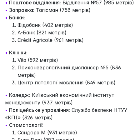
•
Поштове відділення:
Відділення №57 (985 метрів)
•
Заправка:
Талісман (758 метрів)
•
Банки:
Фідобанк (402 метрів)
А-Банк (821 метрів)
Crèdit Agricole (961 метрів)
•
Клініки:
Vita (592 метрів)
Психоневрологічний диспансер №5 (836
метрів)
Центр патології мовлення (849 метрів)
•
Коледж:
Київський економічний інститут
менеджменту (937 метрів)
•
Поліцейське управління:
Cлужба безпеки НТУУ
«КПІ» (326 метрів)
•
Стоматології:
Сандора М (931 метрів)
Euro Dent (987 метрів)