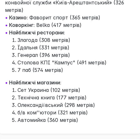
конвойної служби «Київ-Арештантський» (326
метрів)
•
Казино:
Фаворит спорт (365 метрів)
•
Коворкінг:
Belka (417 метрів)
•
Найближчі ресторани:
Злагода (308 метрів)
Їдальня (331 метрів)
Генерал (396 метрів)
Столова КПІ "Кампус" (491 метрів)
7 паб (574 метрів)
•
Найближчі магазини:
Сет Украина (102 метрів)
Технічна книга (177 метрів)
Олександіївський (298 метрів)
б/в ком''ютори (321 метрів)
Автомийка (360 метрів)