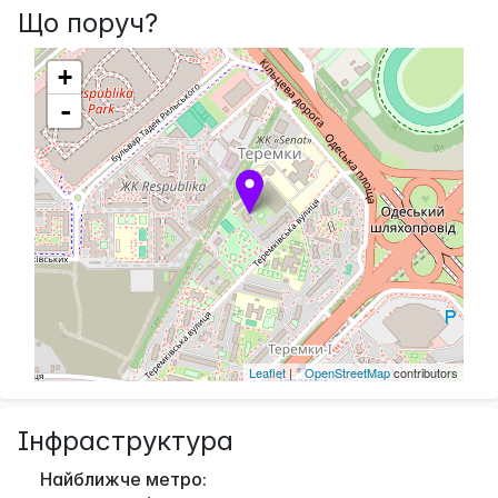
Що поруч?
+
-
Leaflet
| ©
OpenStreetMap
contributors
Інфраструктура
Найближче метро: