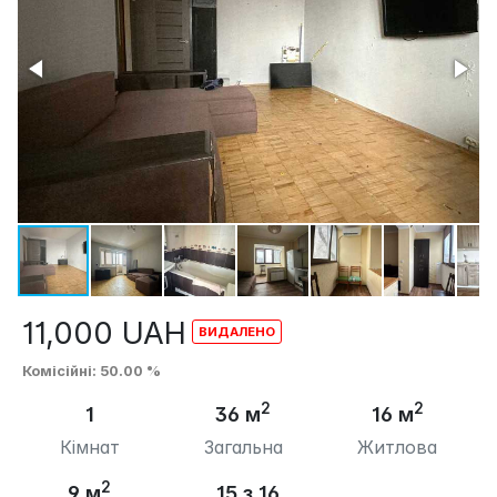
11,000
UAH
Комісійні
: 50.00 %
2
2
1
36 м
16 м
Кімнат
Загальна
Житлова
2
9 м
15 з 16