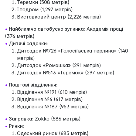
Теремки (508 метрів)
Іподром (1,297 метрів)
Виставковий центр (2,226 метрів)
•
Найближча автобусна зупинка:
Академія праці
(376 метрів)
•
Дитячі садочки:
Дитсадок №726 «Голосіївська перлина» (140
метрів)
Дитсадок «Ромашка» (291 метрів)
Дитсадок №513 «Теремок» (297 метрів)
•
Поштові відділення:
Відділення №191 (610 метрів)
Відділення №6 (617 метрів)
Відділення №187 (953 метрів)
•
Заправка:
Zokko (586 метрів)
•
Ринки:
Одеський ринок (685 метрів)