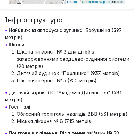
Leaflet
| ©
OpenStreetMap
contributors
Інфраструктура
•
Найближча автобусна зупинка:
Бабушкiна (397
метрів)
•
Школи:
Школа-інтернат № 3 для дітей з
захворюваннями сердцево-судинної системи
(90 метрів)
Дитячий будинок "Перлинка" (937 метрів)
Школа-інтернат № 5 (955 метрів)
•
Дитячий садок:
ДС "Академія Дитинства" (581
метрів)
•
Госпіталі:
Обласний госпіталь інвалідів ВВВ (631 метрів)
Міська лікарня № 8 (715 метрів)
•
Поштове відділення:
Відділення зв''язку № 38