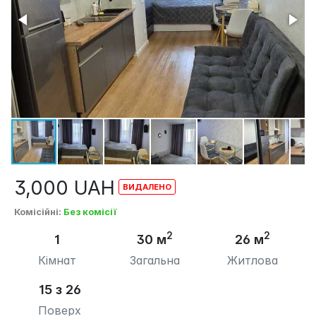
3,000
UAH
Комісійні
:
Без комісії
2
2
1
30 м
26 м
Кімнат
Загальна
Житлова
15 з 26
Поверх