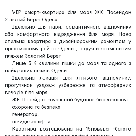
VIP смарт-квартира біля моря ЖК Посейдон
Золотий Берег Одеса
Ідеально для пари, романтичного відпочинку
або комфортного відрядження біля моря. Нова
стильна квартира з дизайнерським ремонтом у
престижному районі Одеси , поруч із знаменитим
пляжем Золотий Берег
Лише 3-4 хвилини пішки до моря та одного з
найкращих пляжів Одеси
Ідеальна локація для літнього відпочинку,
прогулянок уздовж узбережжя та атмосферних
вечорів біля моря.
ЖК Посейдон -сучасний будинок бізнес-класу:
охорона та безпека
генератор.
швидкісні ліфти
Квартира розташована на 15поверсі -багато
світла, затишку та красиві вечірні краєвиди.