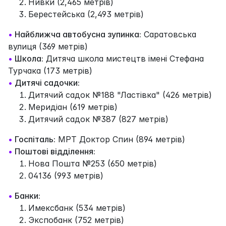
Нивки (2,465 метрів)
Берестейська (2,493 метрів)
•
Найближча автобусна зупинка:
Саратовська
вулиця (369 метрів)
•
Школа:
Дитяча школа мистецтв імені Стефана
Турчака (173 метрів)
•
Дитячі садочки:
Дитячий садок №188 "Ластівка" (426 метрів)
Меридіан (619 метрів)
Дитячий садок №387 (827 метрів)
•
Госпіталь:
МРТ Доктор Спин (894 метрів)
•
Поштові відділення:
Нова Пошта №253 (650 метрів)
04136 (993 метрів)
•
Банки:
Имексбанк (534 метрів)
Экспобанк (752 метрів)