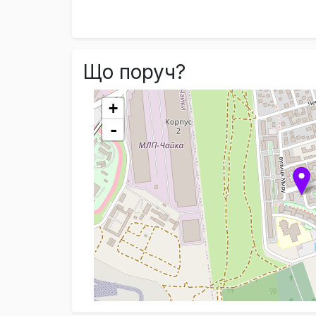
Що поруч?
+
-