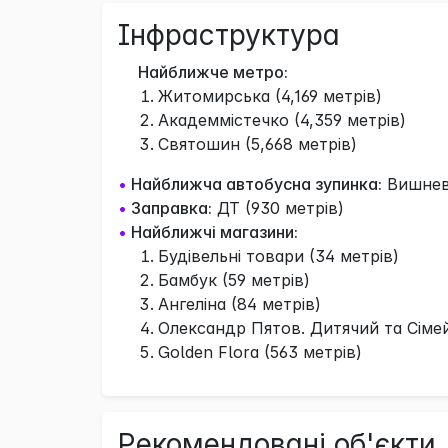
Інфраструктура
Найближче метро:
Житомирська (4,169 метрів)
Академмістечко (4,359 метрів)
Святошин (5,668 метрів)
•
Найближча автобусна зупинка:
Вишнева
•
Заправка:
ДТ (930 метрів)
•
Найближчі магазини:
Будівельні товари (34 метрів)
Бамбук (59 метрів)
Ангеліна (84 метрів)
Олександр Пятов. Дитячий та Сімейн
Golden Flora (563 метрів)
Рекомендовані об'єкти