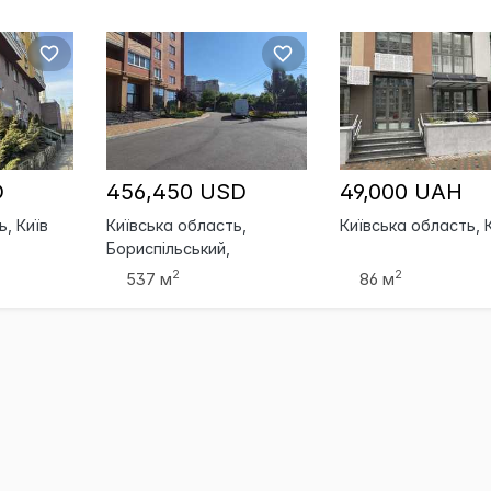
D
456,450 USD
49,000 UAH
ь, Київ
Київська область,
Київська область, 
Бориспільський,
Бориспіль
2
2
537 м
86 м