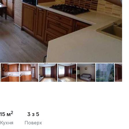
2
15 м
3 з 5
Кухня
Поверх