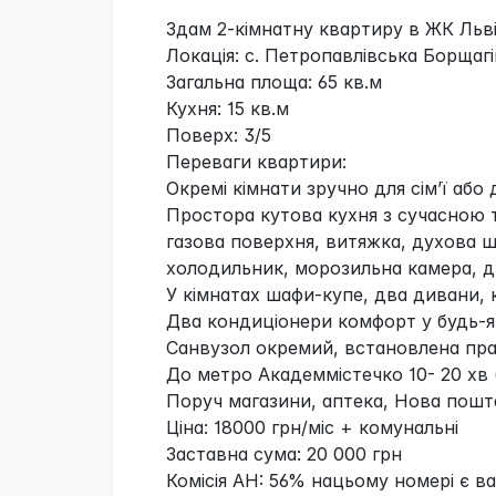
Здам 2-кімнатну квартиру в ЖК Льві
Локація: с. Петропавлівська Борщаг
Загальна площа: 65 кв.м
Кухня: 15 кв.м
Поверх: 3/5
Переваги квартири:
Окремі кімнати зручно для сім’ї або
Простора кутова кухня з сучасною 
газова поверхня, витяжка, духова 
холодильник, морозильна камера, д
У кімнатах шафи-купе, два дивани, к
Два кондиціонери комфорт у будь-я
Санвузол окремий, встановлена пр
До метро Академмістечко 10- 20 хв 
Поруч магазини, аптека, Нова пошта
Ціна: 18000 грн/міс + комунальні
Заставна сума: 20 000 грн
Комісія АН: 56% нацьому номері є в