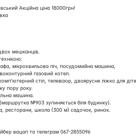
вський Акційна ціна 18000грн!
івка
 двох мешканців.
технікою:
шафа, мікрохвильова піч, посудомийна машина,
воконтурний газовий котел.
омп’ютерний стіл, телевізор, двоярусне ліжко для діте
ку пору року.
альна машина.
(маршрутка №903 зупиняється біля будинку).
, ресторани, школа (300 м) садочок, ринок.
айбер вацап та телеграм 067-2855096