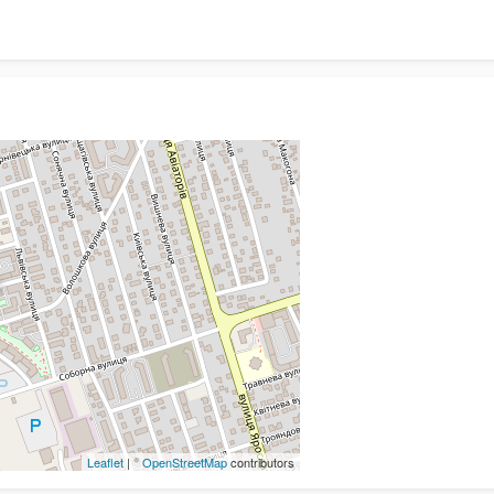
Leaflet
| ©
OpenStreetMap
contributors