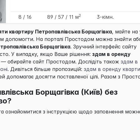
2
8 / 16
89
/ 57
/ 11
м
3-кімн.
яти квартиру Петропавлівська Борщагівка
, майте на 
м допомогти. На порталі
Простодом
можна знайти аб
тропавлівська Борщагівка
. Зручний інтерфейс сайту
осто. У випадку, якщо Ваше рішення:
здам в оренду
— обирайте сайт
Простодом
. Дослідіть також
здам в
оні
. Дивіться більше пропозицій:
здам в оренду кварти
й допомагає досягти поставленої цілі. Разом з
Прост
влівська Борщагівка (Київ) без
во?
та ознайомитися з інструкцією щодо заповнення можн