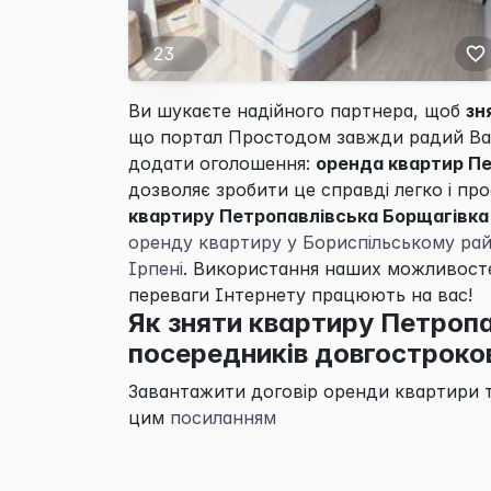
23
Ви шукаєте надійного партнера, щоб
зн
що портал
Простодом
завжди радий Ва
додати оголошення:
оренда квартир Пе
дозволяє зробити це справді легко і пр
квартиру Петропавлівська Борщагівка
оренду квартиру у Бориспільському рай
Ірпені
. Використання наших можливосте
переваги Інтернету працюють на вас!
Як зняти квартиру Петропа
посередників довгостроко
Завантажити договір оренди квартири 
цим
посиланням