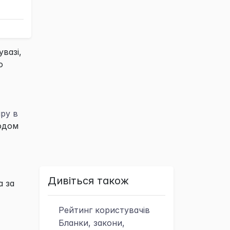
увазі,
о
ру в
одом
Дивіться також
а за
Рейтинг
користувачів
Бланки, закони,