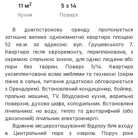
2
11 м
5 з 14
Кухня
Поверх
В довгострокову оренду пропонується
затишна велика однокімнатна квартира площею
52 кв.м. за адресою: вул. Грушевського 7.
Квартира після євроремонту, перепланована, з
окремою спальною зоною, для однієї людини або
пари без тварин. Поверх 5/14. Квартира
укомплектована всіма меблями та технікою (окрім
ліжка в сальні, питання додатково обговорюється
з Орендарем). Встановлений кондиціонер, бойлер,
пральна машина, TV. Вбудована кухня, варильна
поверхня, духова шафа, холодильник. Встановлені
лічильника: на воду, тепло та двотарифний (або
двозонний) лічильник електроенергії.
Відмінне місцерозташування! Відразу біля входу
в Центральний парк з озером. Поруч різні