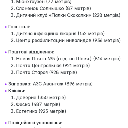
Мюнхгаузен (77 метрів)
Слоненок Солнышко (87 метрів)
Дитячий клуб «Палки Скакалки» (228 метрів)
•
Госпіталі:
Дитяча інфекційна лікарня (152 метрів)
Центр реабилитации инвалидов (936 метрів)
•
Поштові відділення:
Новая Почта №5 (отд. на Шевч.) (814 метрів)
Почта Центральная (921 метрів)
Почта Старая (928 метрів)
•
Заправка:
АЗС Авантаж (896 метрів)
•
Клініки:
Доверие (350 метрів)
Феско (487 метрів)
Естетика (925 метрів)
•
Поліцейські управління: