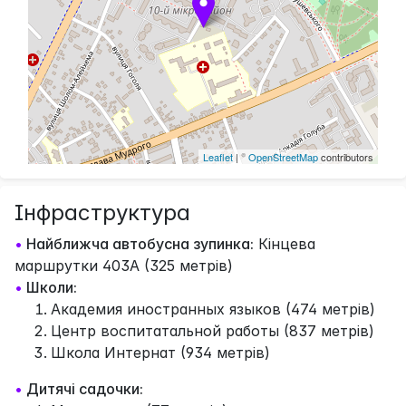
Leaflet
| ©
OpenStreetMap
contributors
Інфраструктура
•
Найближча автобусна зупинка:
Кінцева
маршрутки 403А (325 метрів)
•
Школи:
Академия иностранных языков (474 метрів)
Центр воспитатальной работы (837 метрів)
Школа Интернат (934 метрів)
•
Дитячі садочки: