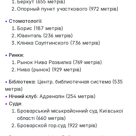
Беркут (655 метрів)
Опорный пункт участкового (972 метрів)
•
Стоматології:
Борис (187 метрів)
Ювенталь (236 метрів)
Клініка Саултинского (736 метрів)
•
Ринки:
Рынок Нива Развилка (769 метрів)
Нива (рынок) (929 метрів)
•
Бібліотека:
Центр. библиотечная система (535
метрів)
•
Нічний клуб:
Адреналін (254 метрів)
•
Суди:
Броварський міськрайонний суд Київської
області (660 метрів)
Броварской гор.суд (922 метрів)