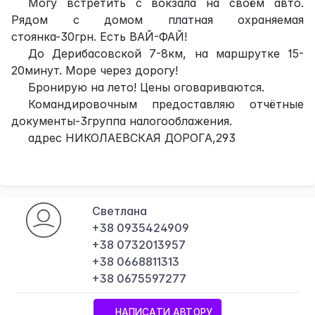
Могу встретить с вокзала на своём авто.
Рядом с домом платная охраняемая
стоянка-30грн. Есть ВАЙ-ФАЙ!
До Дерибасовской 7-8км, на маршрутке 15-
20минут. Море через дорогу!
Бронирую на лето! Цены оговариваются.
Командировочным предоставляю отчётные
документы-3группа налогооблажения.
адрес НИКОЛАЕВСКАЯ ДОРОГА,293
Светлана
+38 0935424909
+38 0732013957
+38 0668811313
+38 0675597277
НАПИСАТИ АВТОРУ