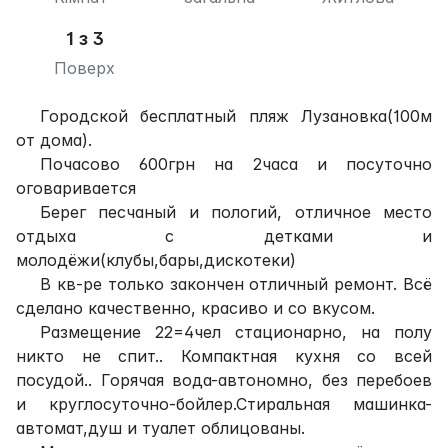
1 з 3
Поверх
Городской бесплатный пляж Лузановка(100м
от дома).
Почасово 600грн на 2часа и посуточно
оговаривается
Берег песчаный и пологий, отличное место
отдыха с детками и
молодёжи(клубы,бары,дискотеки)
В кв-ре только закончен отличный ремонт. Всё
сделано качественно, красиво и со вкусом.
Размещение 22=4чел стационарно, на полу
никто не спит.. Компактная кухня со всей
посудой.. Горячая вода-автономно, без перебоев
и круглосуточно-бойлер.Стиральная машинка-
автомат,душ и туалет облицованы.