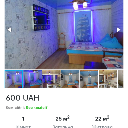
600
UAH
Комісійні
:
Без комісії
2
2
1
25 м
22 м
Кімнат
Загальна
Житлова