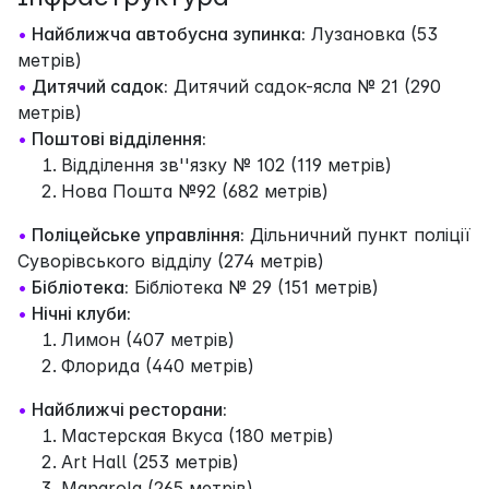
•
Найближча автобусна зупинка:
Лузановка (53
метрів)
•
Дитячий садок:
Дитячий садок-ясла № 21 (290
метрів)
•
Поштові відділення:
Відділення зв''язку № 102 (119 метрів)
Нова Пошта №92 (682 метрів)
•
Поліцейське управління:
Дільничний пункт поліції
Суворівського відділу (274 метрів)
•
Бібліотека:
Бібліотека № 29 (151 метрів)
•
Нічні клуби:
Лимон (407 метрів)
Флорида (440 метрів)
•
Найближчі ресторани:
Мастерская Вкуса (180 метрів)
Art Hall (253 метрів)
Manarola (265 метрів)