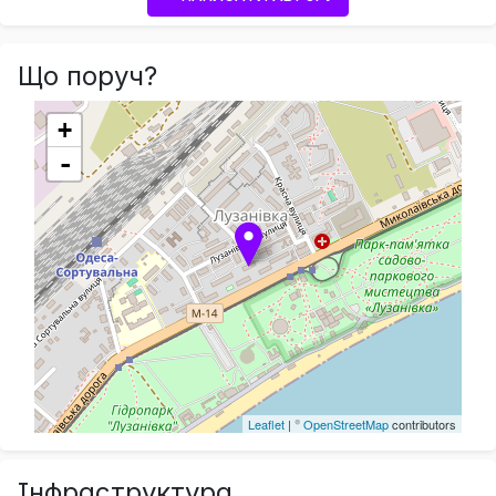
Що поруч?
+
-
Leaflet
| ©
OpenStreetMap
contributors
Інфраструктура