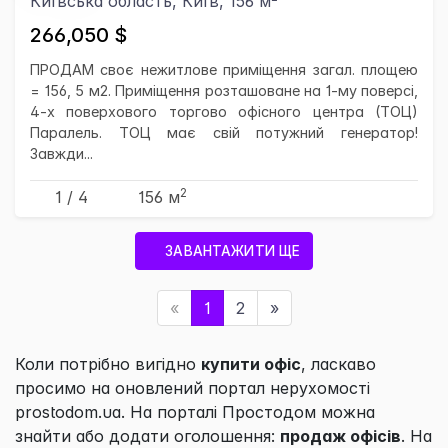
Київська область, Київ, 156 м
266,050 $
ПРОДАМ своє нежитлове приміщення загал. площею
= 156, 5 м2. Приміщення розташоване на 1-му поверсі,
4-х поверхового торгово офісного центра (ТОЦ)
Паралель. ТОЦ має свій потужний генератор!
Завжди...
2
1 / 4
156 м
ЗАВАНТАЖИТИ ЩЕ
«
1
2
»
Коли потрібно вигідно
купити офіс
, ласкаво
просимо на оновлений портал нерухомості
prostodom.ua. На порталі
Простодом
можна
знайти або додати оголошення:
продаж офісів
. На