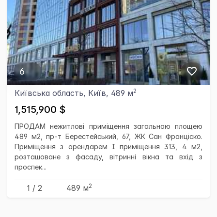
6
2
Київська область, Київ, 489 м
1,515,900 $
ПРОДАМ нежитлові приміщення загальною площею
489 м2, пр-т Берестейський, 67, ЖК Сан Франціско.
Приміщення з орендарем І приміщення 313, 4 м2,
розташоване з фасаду, вітринні вікна та вхід з
проспек...
2
1 / 2
489 м