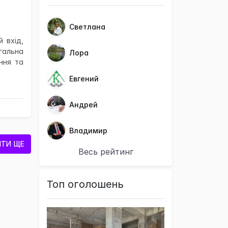
Светлана
 вхід,
гальна
Лора
ння та
Евгений
Андрей
Владимир
ТИ ЩЕ
Весь рейтинг
Топ оголошень