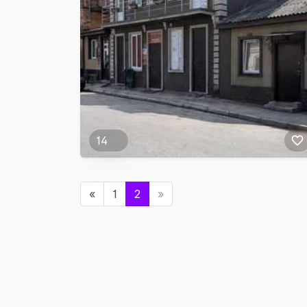
14
«
1
2
»