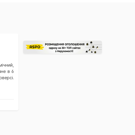
ічний,
ане в 6
версі.