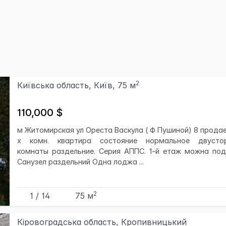
2
Київська область, Київ, 75 м
110,000 $
м Житомирская ул Ореста Васкула ( Ф Пушиной) 8 продае
х комн. квартира состояние нормальное двустор
комнаты раздельние. Серия АППС. 1-й етаж можна под
Санузел раздельний Одна лоджа ...
2
1 / 14
75 м
Кіровоградська область, Кропивницький