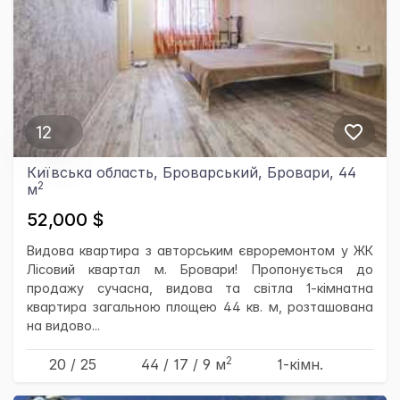
12
Київська область, Броварський, Бровари, 44
2
м
52,000 $
Видова квартира з авторським євроремонтом у ЖК
Лісовий квартал м. Бровари! Пропонується до
продажу сучасна, видова та світла 1-кімнатна
квартира загальною площею 44 кв. м, розташована
на видово...
2
20 / 25
44
/ 17
/ 9
м
1-кімн.