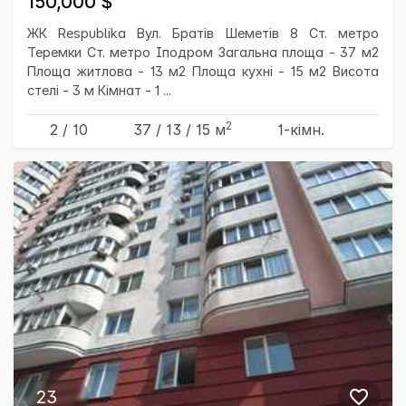
150,000 $
ЖК Respublika Вул. Братів Шеметів 8 Ст. метро
Теремки Ст. метро Іподром Загальна площа - 37 м2
Площа житлова - 13 м2 Площа кухні - 15 м2 Висота
стелі - 3 м Кімнат - 1 ...
2
2 / 10
37
/ 13
/ 15
м
1-кімн.
23