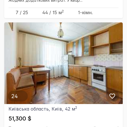
Жодних додаткових витрат. У квар...
2
7 / 25
44
/ 15
м
1-кімн.
24
2
Київська область, Київ, 42 м
51,300 $