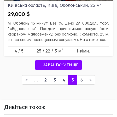
2
Київська область, Київ, Оболонський, 25 м
29,000 $
м. Оболонь 15 минут. Без %. Цена 29. 000дол., торг,
"єВідновлення" Продам приватизированную 1ком.
квартиру- малосемейку, без балкона, ( комната, 25 м.
кв., со своим полноценным санузлом). На этаже все...
2
4 / 5
25
/ 22
/ 3
м
1-кімн.
ЗАВАНТАЖИТИ ЩЕ
«
…
2
3
4
5
6
»
Дивіться також