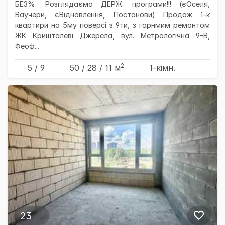
БЕЗ%. Розглядаємо ДЕРЖ. програми!!! (єОселя,
Ваучери, єВідновлення, Постанови) Продаж 1-к
квартири на 5му поверсі з 9ти, з гарнмим ремонтом
ЖК Кришталеві Джерела, вул. Метрологічна 9-В,
Феоф...
2
5 / 9
50
/ 28
/ 11
м
1-кімн.
23