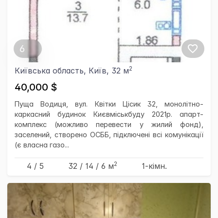
6
2
Київська область, Київ, 32 м
40,000 $
Пуща Водиця, вул. Квітки Цісик 32, монолітно-
каркасний будинок Києвміськбуду 2021р. апарт-
комплекс (можливо перевести у жилий фонд),
заселений, створено ОСББ, підключені всі комунікації
(є власна газо...
2
4 / 5
32
/ 14
/ 6
м
1-кімн.