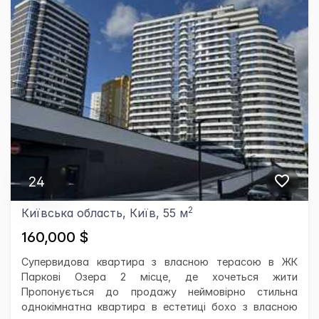
24
2
Київська область, Київ, 55 м
160,000 $
Супервидова квартира з власною терасою в ЖК
Паркові Озера 2 місце, де хочеться жити
Пропонується до продажу неймовірно стильна
однокімнатна квартира в естетиці бохо з власною