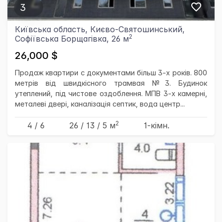
3
Київська область, Києво-Святошинський,
2
Софіївська Борщагівка, 26 м
26,000 $
Продаж квартири с документами більш 3-х років. 800
метрів від швидкісного трамвая №3. Будинок
утеплений, під чистове оздоблення. МПВ 3-х камерні,
металеві двері, каналізація септик, вода центр...
2
4 / 6
26
/ 13
/ 5
м
1-кімн.