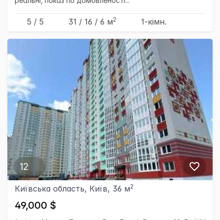
реальні, показ по домовленості...
2
5 / 5
31
/ 16
/ 6
м
1-кімн.
12
2
Київська область, Київ, 36 м
49,000 $