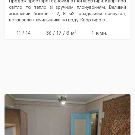
Продаж просторої однокімнатної квартири. Квартира
світла та тепла зі зручним плануванням. Великий
заскляний балкон - 2, 8 м2, роздільний санвузол,
встановлені лічильниики на воду. Квартира в ...
2
11 / 14
36
/ 17
/ 8
м
1-кімн.