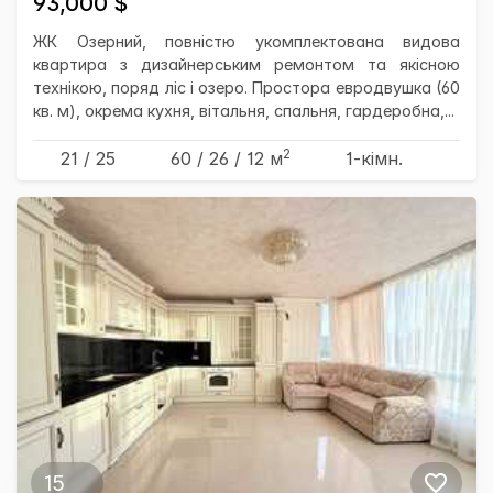
93,000 $
ЖК Озерний, повністю укомплектована видова
квартира з дизайнерським ремонтом та якісною
технікою, поряд ліс і озеро. Простора евродвушка (60
кв. м), окрема кухня, вітальня, спальня, гардеробна,...
2
21 / 25
60
/ 26
/ 12
м
1-кімн.
15