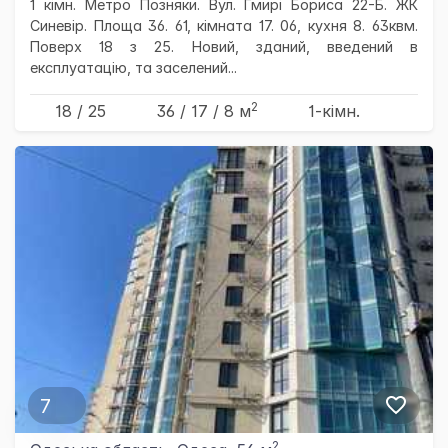
1 кімн. Метро Позняки. Вул. Гмирі Бориса 22-Б. ЖК
Синевір. Площа 36. 61, кімната 17. 06, кухня 8. 63квм.
Поверх 18 з 25. Новий, зданий, введений в
експлуатацію, та заселений...
2
18 / 25
36
/ 17
/ 8
м
1-кімн.
7
2