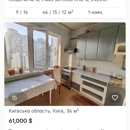
2
9 / 16
46
/ 15
/ 12
м
1-кімн.
15
2
Київська область, Київ, 36 м
61,000 $