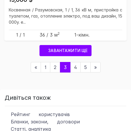
Косвенная / Разумовская, 1 / 1, 36 кВ м, пристройка с
туалетом, газ, отопление электро, под ваш дизайн, 15
000у. е...
2
1 / 1
36
/ 3
м
1-кімн.
ЗАВАНТАЖИТИ ЩЕ
«
1
2
3
4
5
»
Дивіться також
Рейтинг
користувачів
Бланки, закони,
договори
Статті, аналітика