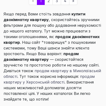
«
1
2
3
4
»
Якщо перед Вами стоїть завдання
купити
двокімнатну квартиру
, скористайтесь зручними
фільтрами для пошуку або додавання нерухомості
до нашого каталогу. Тут можна працювати з
такими оголошеннями, як:
продаж двокімнатних
квартир
. Наш сайт "товаришує" з пошуковими
системами, тому Ваші шанси знайти клієнта
зростають. Якщо Ваш варіант:
продам
двокімнатну квартиру
— скористайтеся
зручністю та простотою роботи на нашому сайті.
Дивіться також
продам квартиру в Миколаївській
області
. Тут також корисна інформація:
продам
квартиру у Херсонській області
. Використання
наших можливостей допомагає досягти
поставленої цілі. У наших каталогах Ви легко
знайдете те, що хотіли!