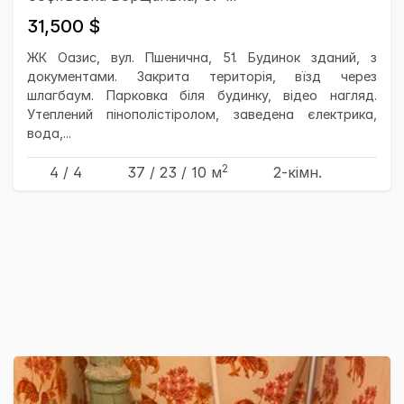
31,500 $
ЖК Оазис, вул. Пшенична, 51. Будинок зданий, з
документами. Закрита територія, вїзд через
шлагбаум. Парковка біля будинку, відео нагляд.
Утеплений пінополістіролом, заведена єлектрика,
вода,...
2
4 / 4
37
/ 23
/ 10
м
2-кімн.