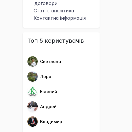
договори
Статті, аналітика
Контактна
інформація
Топ 5 користувачів
Светлана
Лора
Евгений
Андрей
Владимир