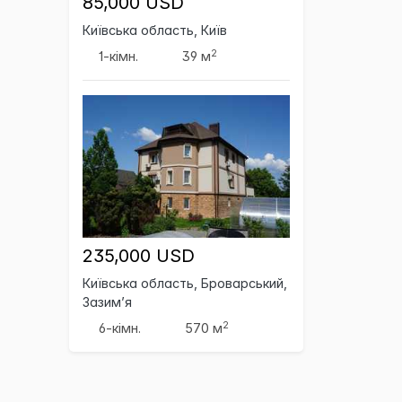
85,000 USD
Київська область, Київ
2
1-кімн.
39 м
235,000 USD
Київська область, Броварський,
Зазим’я
2
6-кімн.
570 м