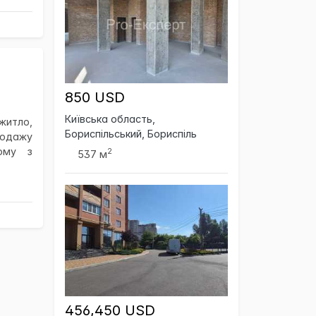
850 USD
Київська область,
житло,
Бориспільський, Бориспіль
родажу
ому з
2
537 м
456,450 USD