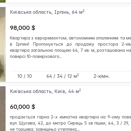
2
Київська область, Ірпінь, 64 м
98,000 $
Квартира з євроремонтом, автономним опаленням та м
в Ірпені! Пропонується до продажу простора 2-кі
квартира загальною площею 64, 7 кв. м, розташована на
поверсі 10-поверхового...
2
10 / 10
64
/ 34
/ 12
м
2-кімн.
2
Київська область, Київ, 44 м
60,000 $
продається гарна 2-х кмнатна квартира на 9-ому пове
вул. Щусева, 42, до метро Сирець 5 хв пішки, 44, 3 / 29, 1 
не торцева, зовнішньо утеплена,...