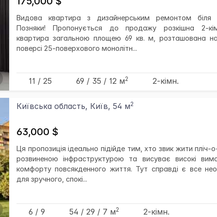
175,000 $
Видова квартира з дизайнерським ремонтом біля
Позняки! Пропонується до продажу розкішна 2-кі
квартира загальною площею 69 кв. м, розташована на
поверсі 25-поверхового монолітн...
2
11 / 25
69
/ 35
/ 12
м
2-кімн.
2
Київська область, Київ, 54 м
63,000 $
Ця пропозиція ідеально підійде тим, хто звик жити пліч-о-
розвиненою інфраструктурою та висуває високі вим
комфорту повсякденного життя. Тут справді є все нео
для зручного, спокі...
2
6 / 9
54
/ 29
/ 7
м
2-кімн.