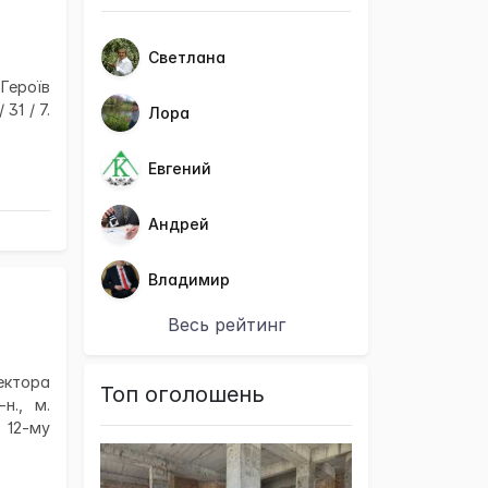
Светлана
 Героїв
 31 / 7.
Лора
Евгений
Андрей
Владимир
Весь рейтинг
ектора
Топ оголошень
н., м.
 12-му