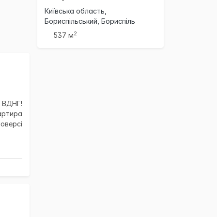
Київська область,
Бориспільський, Бориспіль
2
537 м
 ВДНГ!
артира
оверсі