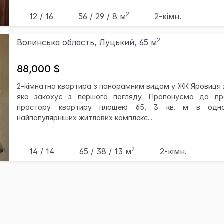
2
12 / 16
56
/ 29
/ 8
м
2-кімн.
2
Волинська область, Луцький, 65 м
88,000 $
2-кімнатна квартира з панорамним видом у ЖК Яровиця 
яке закохує з першого погляду. Пропонуємо до п
простору квартиру площею 65, 3 кв. м в одн
найпопулярніших житлових комплекс...
2
14 / 14
65
/ 38
/ 13
м
2-кімн.