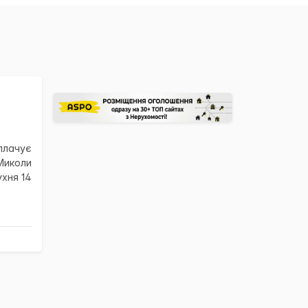
×
плачує
Миколи
ухня 14