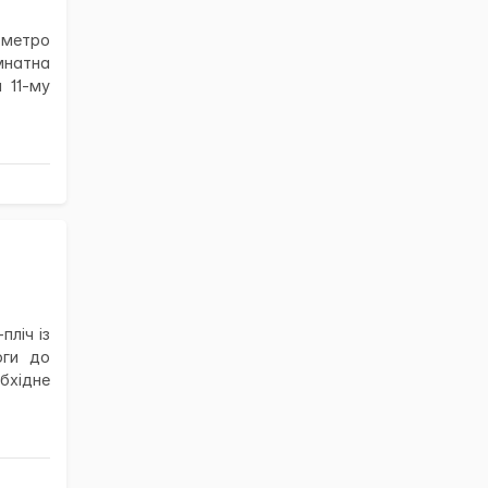
 метро
мнатна
 11-му
пліч із
оги до
бхідне