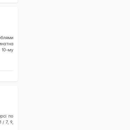
еблями
мнатна
 10-му
рсі по
/ 7, 9,