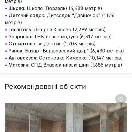
метрів)
•
Школа:
Школа (Ворзель) (4,488 метрів)
•
Дитячий садок:
Дитсадок "Дзвіночок" (1,816
метрів)
•
Госпіталь:
Лікарня Кічєєво (2,399 метрів)
•
Заправка:
ТНК возле модуля (6,317 метрів)
•
Стоматологія:
Дентис (1,703 метрів)
•
Ринок:
Базар "Варшавський двір" (6,430 метрів)
•
Автовокзал:
Остановка Кимерка (10,147 метрів)
•
Магазин:
СПД Власюк низькі ціни (1,685 метрів)
Рекомендовані об'єкти