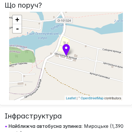
Що поруч?
+
-
Leaflet
| ©
OpenStreetMap
contributors
Інфраструктура
•
Найближча автобусна зупинка:
Мироцьке (1,390