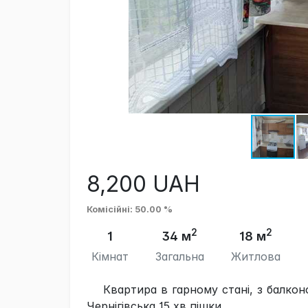
8,200
UAH
Комісійні
: 50.00 %
2
2
1
34 м
18 м
Кімнат
Загальна
Житлова
Квартира в гарному стані, з балкон
Чернігівська 15 хв пішки