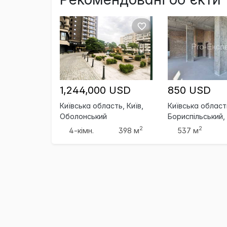
1,244,000 USD
850 USD
Київська область, Київ,
Київська област
Оболонський
Бориспільський,
Бориспіль
2
2
4-кімн.
398 м
537 м