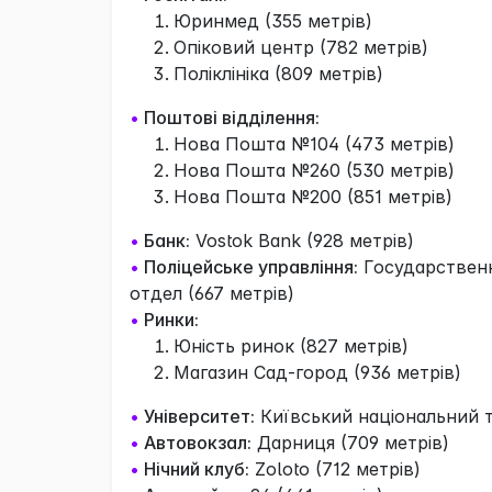
Юринмед (355 метрів)
Опіковий центр (782 метрів)
Поліклініка (809 метрів)
•
Поштові відділення:
Нова Пошта №104 (473 метрів)
Нова Пошта №260 (530 метрів)
Нова Пошта №200 (851 метрів)
•
Банк:
Vostok Bank (928 метрів)
•
Поліцейське управління:
Государственн
отдел (667 метрів)
•
Ринки:
Юність ринок (827 метрів)
Магазин Сад-город (936 метрів)
•
Університет:
Київський національний т
•
Автовокзал:
Дарниця (709 метрів)
•
Нічний клуб:
Zoloto (712 метрів)