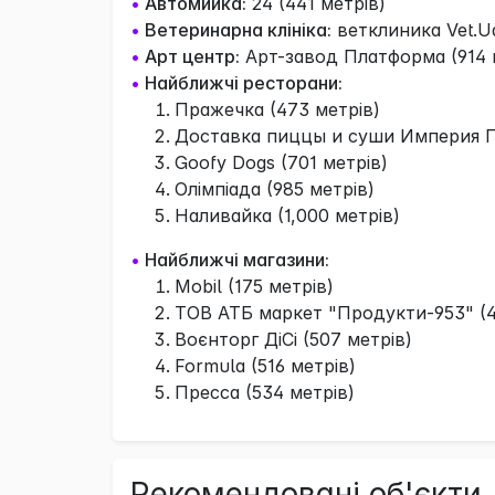
•
Автомийка:
24 (441 метрів)
•
Ветеринарна клініка:
ветклиника Vet.Ua
•
Арт центр:
Арт-завод Платформа (914 
•
Найближчі ресторани:
Пражечка (473 метрів)
Доставка пиццы и суши Империя П
Goofy Dogs (701 метрів)
Олімпіада (985 метрів)
Наливайка (1,000 метрів)
•
Найближчі магазини:
Mobil (175 метрів)
ТОВ АТБ маркет "Продукти-953" (4
Воєнторг ДіСі (507 метрів)
Formula (516 метрів)
Пресса (534 метрів)
Рекомендовані об'єкти