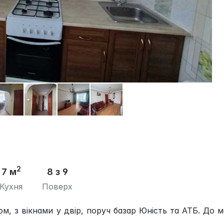
2
7 м
8 з 9
Кухня
Поверх
ом, з вікнами у двір, поруч базар Юність та АТБ. До 