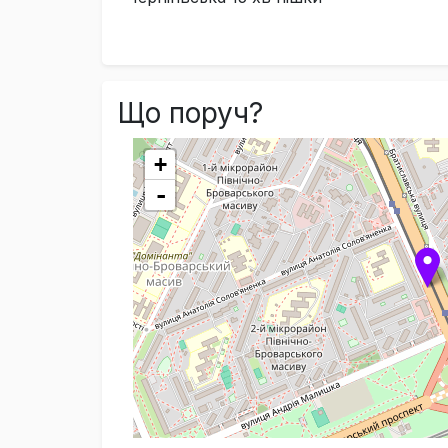
Що поруч?
+
-