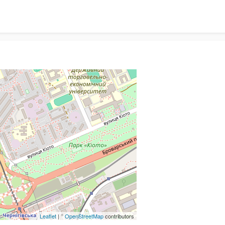
Leaflet
| ©
OpenStreetMap
contributors