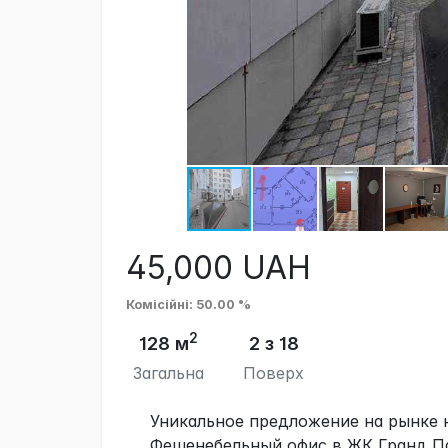
45,000
UAH
Комісійні
: 50.00 %
2
128 м
2 з 18
Загальна
Поверх
Уникальное предложение на рынке
Фешенебельный офис в ЖК Гранд П