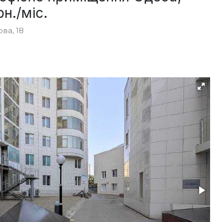
н./міс.
ва, 18