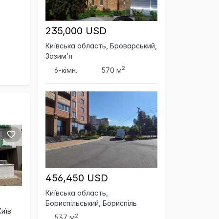
235,000 USD
Київська область, Броварський,
Зазим’я
2
6-кімн.
570 м
456,450 USD
Київська область,
Бориспільський, Бориспіль
Київ
2
537 м