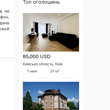
Топ оголошень
д на
офон,
дена
свой
85,000 USD
Київська область, Київ
2
1-кімн.
39 м