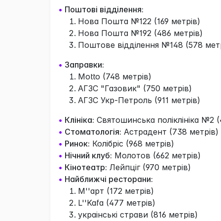
•
Поштові відділення:
Нова Пошта №122 (169 метрів)
Нова Пошта №192 (486 метрів)
Поштове відділення №148 (578 мет
•
Заправки:
Motto (748 метрів)
АГЗС "Газовик" (750 метрів)
АГЗС Укр-Петроль (911 метрів)
•
Клініка:
Святошинська поліклініка №2 (
•
Стоматологія:
Астрадент (738 метрів)
•
Ринок:
Колібріс (968 метрів)
•
Нічний клуб:
Молотов (662 метрів)
•
Кінотеатр:
Лейпціг (970 метрів)
•
Найближчі ресторани:
М''арт (172 метрів)
L''Kafa (477 метрів)
украінські страви (816 метрів)