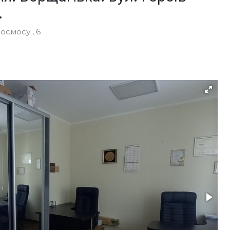
.
осмосу , 6