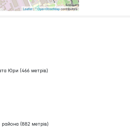
Leaflet
| ©
OpenStreetMap
contributors
ата Юри (466 метрів)
 района (882 метрів)