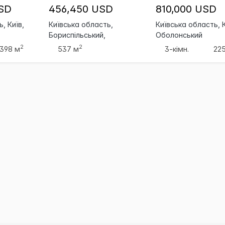
USD
456,450 USD
810,000 USD
, Київ,
Київська область,
Київська область, К
Бориспільський,
Оболонський
Бориспіль
2
2
398 м
537 м
3-кімн.
22