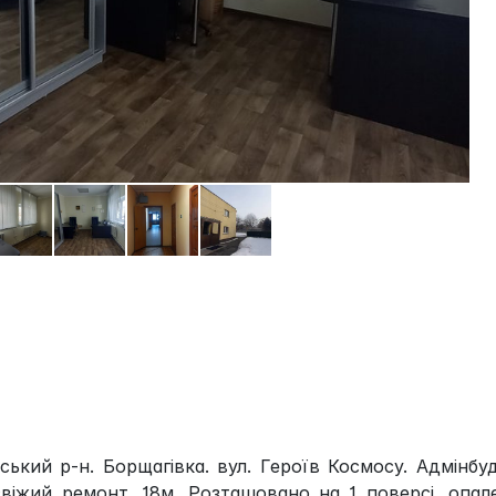
ький р-н. Борщагівка. вул. Героїв Космосу. Адмінбуд
свіжий ремонт, 18м. Розташовано на 1 поверсі, опал