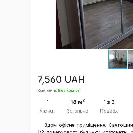
7,560
UAH
Комісійні
:
Без комісії
2
1
18 м
1 з 2
Кімнат
Загальна
Поверх
Здам офісне приміщення. Святошинс
1/2 поверхового будинку, ст/пакети, 