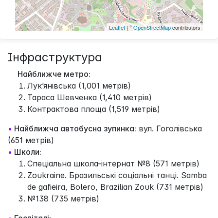
Leaflet
| ©
OpenStreetMap
contributors
Інфраструктура
Найближче метро:
Лук’янівська (1,001 метрів)
Тараса Шевченка (1,410 метрів)
Контрактова площа (1,519 метрів)
•
Найближча автобусна зупинка:
вул. Гоголівська
(651 метрів)
•
Школи:
Спеціальна школа-інтернат №8 (571 метрів)
Zoukraine. Бразильські соціальні танці. Samba
de gafieira, Bolero, Brazilian Zouk (731 метрів)
№138 (735 метрів)
•
Госпіталі: