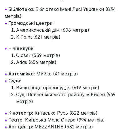
•
Бібліотека:
Бібліотека імені Лесі Українки (834
метрів)
•
Громадські центри:
Американськiй дiм (606 метрів)
K.Point (621 метрів)
•
Нічні клуби:
Closer (539 метрів)
Atlas (656 метрів)
•
Автомийка:
Мийка (41 метрів)
•
Суди:
Вища рада правосуддя (619 метрів)
Суд Шевченківського району м.Києва (949
метрів)
•
Кінотеатр:
Київська Русь (822 метрів)
•
Театр:
Київська Мала Опера (994 метрів)
•
Арт центр:
MEZZANINE (532 метрів)