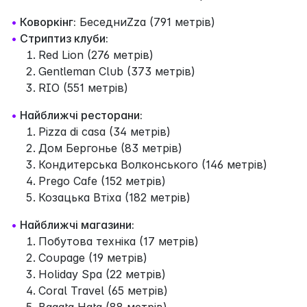
•
Коворкінг:
БеседниZza (791 метрів)
•
Стриптиз клуби:
Red Lion (276 метрів)
Gentleman Club (373 метрів)
RIO (551 метрів)
•
Найближчі ресторани:
Pizza di casa (34 метрів)
Дом Бергонье (83 метрів)
Кондитерська Волконського (146 метрів)
Prego Cafe (152 метрів)
Козацька Втіха (182 метрів)
•
Найближчі магазини:
Побутова технiка (17 метрів)
Coupage (19 метрів)
Holiday Spa (22 метрів)
Coral Travel (65 метрів)
Bagata Hata (88 метрів)