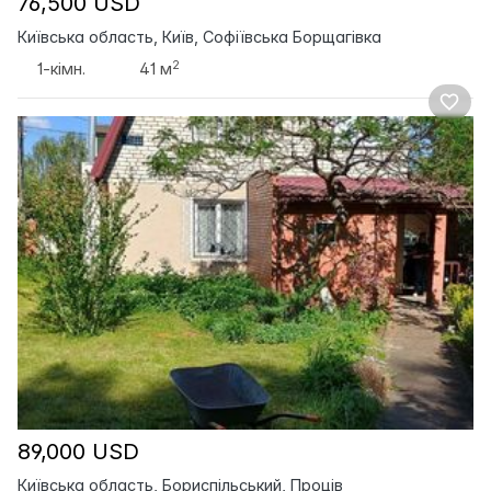
76,500 USD
Київська область, Київ, Софіївська Борщагівка
2
1-кімн.
41 м
89,000 USD
Київська область, Бориспільський, Проців