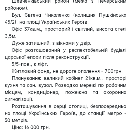
Шевченківський район (межа з Печерським
районом).
Вул. Євгена Чикаленка (колишня Пушкінська
45/2), на площі Українських Героїв.
Офіс 37кв.м., просторий і світлий, висота стелі
3,5м.
Дуже затишний, з вікнами у двір.
Офіс розташований у респектабельній будівлі
царської епохи після реконструкції.
5/5-пов., є ліфт.
Житловий фонд, не дороге опалення - 700грн.
Планування: великий кабінет 21кв.м., просторі
кухня та сан. вузол. Розводка мережі по робочим
місцям, кондиціонер, пожежна та охоронна
сигналізації.
Розташування в серці столиці, безпосередньо
на площі Українських Героїв, до станції метро -
50 метрів.
Ціна: 16 000 грн.