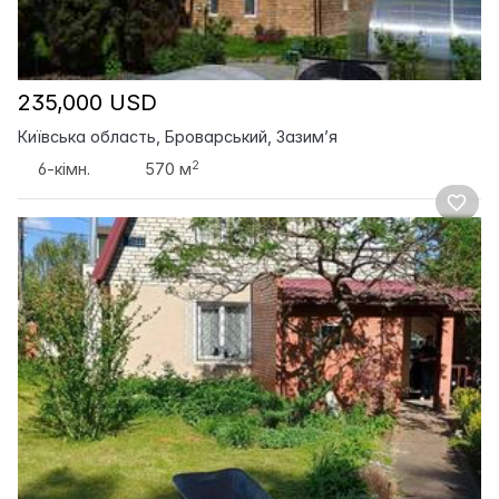
235,000 USD
Київська область, Броварський, Зазим’я
2
6-кімн.
570 м