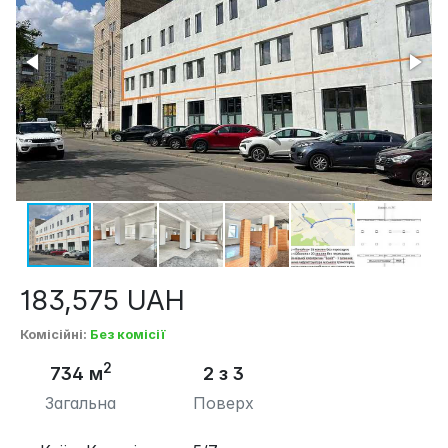
183,575
UAH
Комісійні
:
Без комісії
2
734 м
2 з 3
Загальна
Поверх