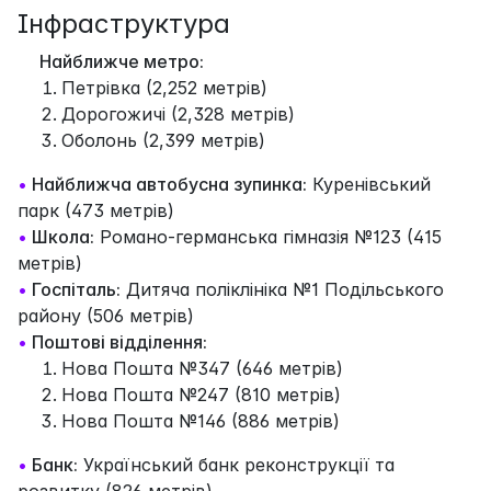
Інфраструктура
Найближче метро:
Петрівка (2,252 метрів)
Дорогожичі (2,328 метрів)
Оболонь (2,399 метрів)
•
Найближча автобусна зупинка:
Куренівський
парк (473 метрів)
•
Школа:
Романо-германська гімназія №123 (415
метрів)
•
Госпіталь:
Дитяча поліклініка №1 Подільського
району (506 метрів)
•
Поштові відділення:
Нова Пошта №347 (646 метрів)
Нова Пошта №247 (810 метрів)
Нова Пошта №146 (886 метрів)
•
Банк:
Український банк реконструкції та
розвитку (826 метрів)