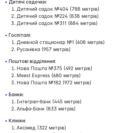
•
Дитячі садочки:
Дитячий садок №404 (788 метрів)
Дитячий садок №224 (838 метрів)
Дитячий садок №311 (884 метрів)
•
Госпіталі:
Дневной стационар №1 (608 метрів)
Русанівка (957 метрів)
•
Поштові відділення:
Нова Пошта №375 (492 метрів)
Meest Express (680 метрів)
Нова Пошта №182 (972 метрів)
•
Банки:
Інтеграл-банк (445 метрів)
Альфа-Банк (833 метрів)
•
Клініки:
Аксімед (322 метрів)