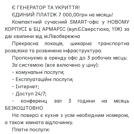
Є ГЕНЕРАТОР ТА УКРИТТЯ!
ЄДИНИЙ ПЛАТІЖ 7 000,00грн на місяць!
Компактний сучасний SMART-офіс у НОВОМУ
КОРПУСІ в БЦ АРМАРІС (вул.Є.Сверстюка, 11Ж) за
дві хвилини від м.Лівобережна
Прекрасна локація, шикарна транспортна
розв;язка та розвинена інфраструктура.
Пропонуємо в оренду офіс до 3 робочих місць:
За системою (все включено у ціну):
- комунальні послуги;
- Експлуатаційні послуги;
- Інтернет;
- Доступ 24/7;
- конференц зал 3 години на місяць
БЕЗКОШТОВНО
На поверсі є кухня з усім необхідним номером,
а також кімната відпочинку.
Платні послуги: