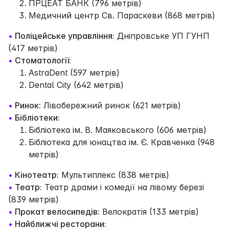
ПРЦЕАТ БАНК (796 метрів)
Медичний центр Св. Параскеви (868 метрів)
•
Поліцейське управління:
Дніпровське УП ГУНП
(417 метрів)
•
Стоматології:
AstraDent (597 метрів)
Dental City (642 метрів)
•
Ринок:
Лівобережний ринок (621 метрів)
•
Бібліотеки:
Бібліотека ім. В. Маяковського (606 метрів)
Бібліотека для юнацтва ім. Є. Кравченка (948
метрів)
•
Кінотеатр:
Мультиплекс (838 метрів)
•
Театр:
Театр драми і комедії на лівому березі
(839 метрів)
•
Прокат велосипедів:
Велократія (133 метрів)
•
Найближчі ресторани: