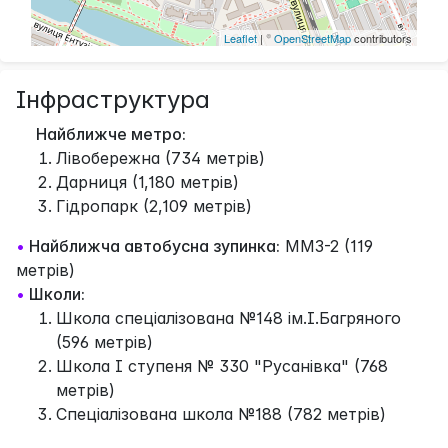
Leaflet
| ©
OpenStreetMap
contributors
Інфраструктура
Найближче метро:
Лівобережна (734 метрів)
Дарниця (1,180 метрів)
Гідропарк (2,109 метрів)
•
Найближча автобусна зупинка:
ММЗ-2 (119
метрів)
•
Школи:
Школа спеціалізована №148 ім.І.Багряного
(596 метрів)
Школа І ступеня № 330 "Русанівка" (768
метрів)
Спеціалізована школа №188 (782 метрів)