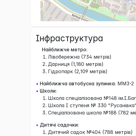
Інфраструктура
Найближче метро:
Лівобережна (734 метрів)
Дарниця (1,180 метрів)
Гідропарк (2,109 метрів)
•
Найближча автобусна зупинка:
ММЗ-2 (
•
Школи:
Школа спеціалізована №148 ім.І.Баг
Школа І ступеня № 330 "Русанівка"
Спеціалізована школа №188 (782 ме
•
Дитячі садочки:
Дитячий садок №404 (788 метрів)