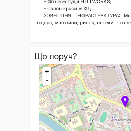
- Фітнес-студія HIITWORKS;
- Салон краси VOXI;
ЗОВНІШНЯ ІНФРАСТРУКТУРА: McDon
піцерії, магазини, ринок, аптеки, готел
Що поруч?
+
-