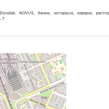
alds. NOVUS, банки, нотаріуси, кавярні, рестор
ь Т