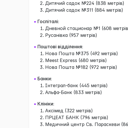
Дитячий садок №224 (838 метрів)
Дитячий садок №311 (884 метрів)
•
Госпіталі:
Дневной стационар №1 (608 метрів
Русанівка (957 метрів)
•
Поштові відділення:
Нова Пошта №375 (492 метрів)
Meest Express (680 метрів)
Нова Пошта №182 (972 метрів)
•
Банки:
Інтеграл-банк (445 метрів)
Альфа-Банк (833 метрів)
•
Клініки:
Аксімед (322 метрів)
ПРЦЕАТ БАНК (796 метрів)
Медичний центр Св. Параскеви (86