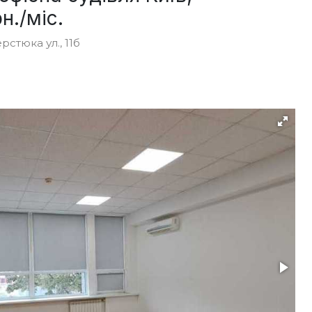
н./міс.
стюка ул., 11б