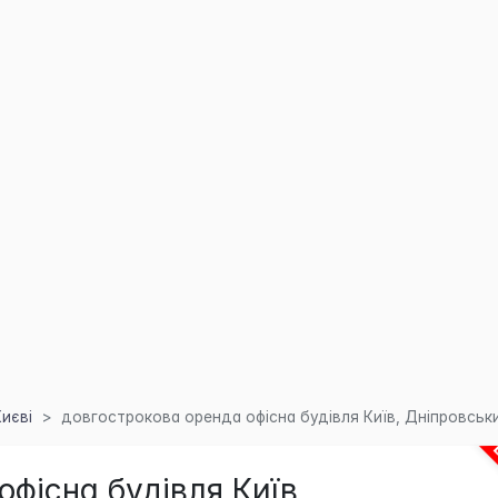
Києві
довгострокова оренда офісна будівля Київ, Дніпровський
фісна будівля Київ,