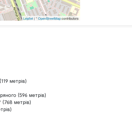
Leaflet
| ©
OpenStreetMap
contributors
119 метрів)
ряного (596 метрів)
 (768 метрів)
трів)