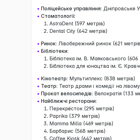
•
Поліцейське управління:
Дніпровське У
•
Стоматології:
AstraDent (597 метрів)
Dental City (642 метрів)
•
Ринок:
Лівобережний ринок (621 метрів
•
Бібліотеки:
Бібліотека ім. В. Маяковського (606
Бібліотека для юнацтва ім. Є. Кравч
•
Кінотеатр:
Мультиплекс (838 метрів)
•
Театр:
Театр драми і комедії на лівому
•
Прокат велосипедів:
Велократія (133 м
•
Найближчі ресторани:
Перекрёсток (295 метрів)
Paprika (379 метрів)
Mamma Milla (469 метрів)
Барбарис (568 метрів)
Coffee Kiosk (642 метрів)