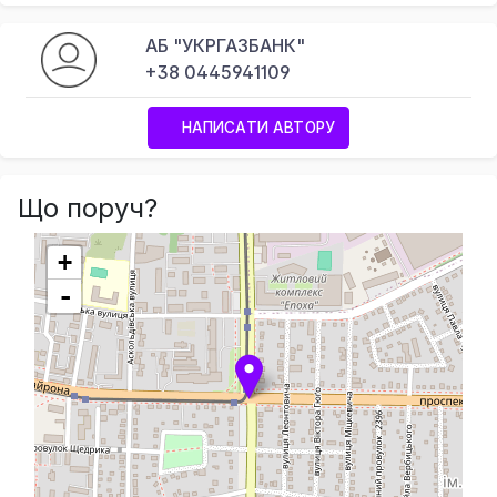
АБ "УКРГАЗБАНК"
+38 0445941109
НАПИСАТИ АВТОРУ
Що поруч?
+
-