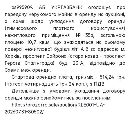
as995909. АБ УКРГАЗБАНК оголошує про
передачу нерухомого майна в оренду на аукціоні,
а саме щодо укладання договору оренди
(тимчасового платного користування)
нежитлового приміщення №35а, загальною
площею 10,7 кв.м, що знаходяться на сьомому
поверсі нежитлової будівлі літ. А-8 за адресою м.
Харків, проспект Байрона (стара назва - проспект
Героїв Сталінграда) буд. 23-А, відповідно до
Схеми меж оренди.
Стартова орендна плата, грн./міс - 514,24 грн.
(п’ятсот чотирнадцять грн 24 коп.), з ПДВ
Детальніше з умовами укладання договору
оренди можна ознайомитись за посиланням:
https://prozorro.sale/auction/RLE001-UA-
20260731-80502/