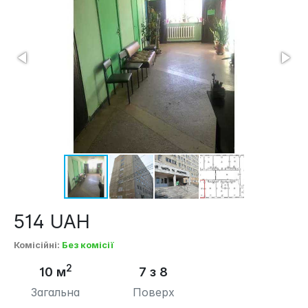
514
UAH
Комісійні
:
Без комісії
2
10 м
7 з 8
Загальна
Поверх