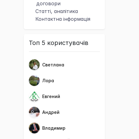
договори
Статті, аналітика
Контактна
інформація
Топ 5 користувачів
Светлана
Лора
Евгений
Андрей
Владимир