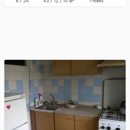
6 / 24
43
/ 12
/ 15
м
1-кімн.