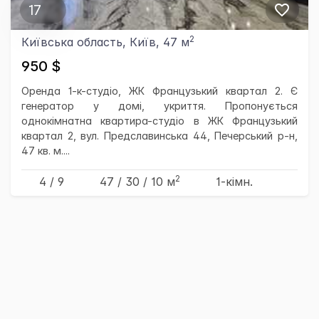
17
2
Київська область, Київ, 47 м
950 $
Оренда 1-к-студіо, ЖК Французький квартал 2. Є
генератор у домі, укриття. Пропонується
однокімнатна квартира-студіо в ЖК Французький
квартал 2, вул. Предславинська 44, Печерський р-н,
47 кв. м....
2
4 / 9
47
/ 30
/ 10
м
1-кімн.