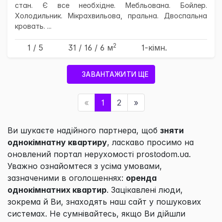
стан. Є все необхідне. Мебльована. Бойлер.
Холодильник. Мікрахвильова, пральна. Двоспальна
кровать. ...
2
1 / 5
31
/ 16
/ 6
м
1-кімн.
ЗАВАНТАЖИТИ ЩЕ
«
1
2
»
Ви шукаєте надійного партнера, щоб
зняти
однокімнатну квартиру
, ласкаво просимо на
оновлений портал нерухомості prostodom.ua.
Уважно ознайомтеся з усіма умовами,
зазначеними в оголошеннях:
оренда
однокімнатних квартир
. Зацікавлені люди,
зокрема й Ви, знаходять наш сайт у пошукових
системах. Не сумнівайтесь, якщо Ви дійшли