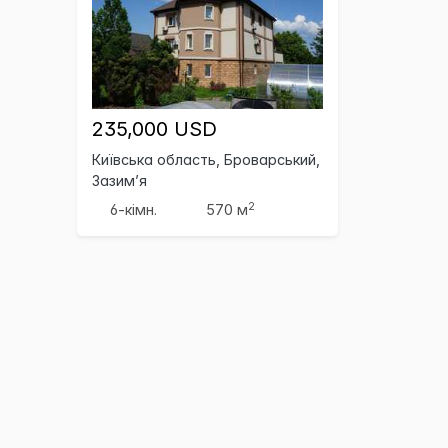
235,000 USD
Київська область, Броварський,
Зазим’я
2
6-кімн.
570 м