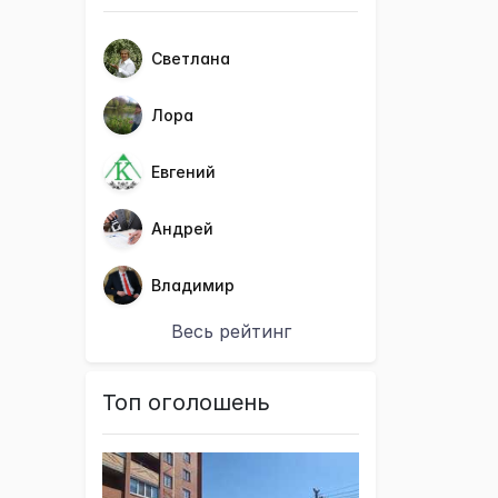
Светлана
Лора
Евгений
Андрей
Владимир
Весь рейтинг
Топ оголошень