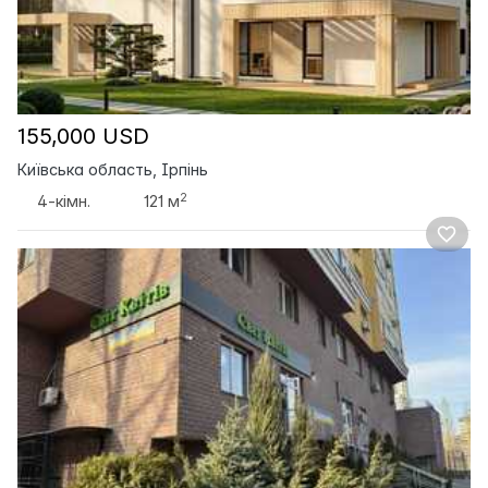
155,000 USD
Київська область, Ірпінь
2
4-кімн.
121 м