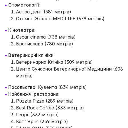
•
Стоматології:
Астра дент (581 метрів)
Стомат Эталон MED LIFE (679 метрів)
•
Кінотеатри:
Oscar cinema (738 метрів)
Братислава (780 метрів)
•
Ветеринарні клініки:
Ветеринарна Клiнiка (309 метрів)
Центр Сучасної Ветеринарної Медицини (606
метрів)
•
Посольство:
Кувейта (834 метрів)
•
Найближчі ресторани:
Puzzle Pizza (289 метрів)
Best Rock Coffee (333 метрів)
Георг (333 метрів)
Каf'' Ярня (359 метрів)