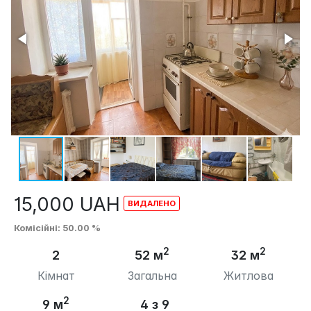
15,000
UAH
Комісійні
: 50.00 %
2
2
2
52 м
32 м
Кімнат
Загальна
Житлова
2
9 м
4 з 9