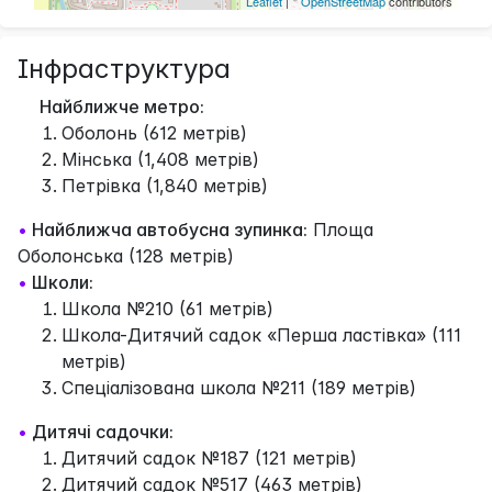
Leaflet
| ©
OpenStreetMap
contributors
Інфраструктура
Найближче метро:
Оболонь (612 метрів)
Мінська (1,408 метрів)
Петрівка (1,840 метрів)
•
Найближча автобусна зупинка:
Площа
Оболонська (128 метрів)
•
Школи:
Школа №210 (61 метрів)
Школа-Дитячий садок «Перша ластівка» (111
метрів)
Спеціалізована школа №211 (189 метрів)
•
Дитячі садочки:
Дитячий садок №187 (121 метрів)
Дитячий садок №517 (463 метрів)