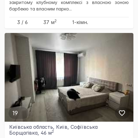
закритому клубному комплексі з власною зоною
барбекю та власним парко...
2
3 / 6
37 м
1-кімн.
19
Київська область, Київ, Софіївська
2
Борщагівка, 46 м