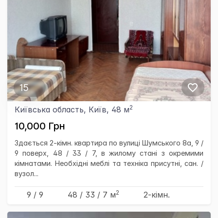
15
2
Київська область, Київ, 48 м
10,000 Грн
Здається 2-кімн. квартира по вулиці Шумського 8а, 9 /
9 поверх, 48 / 33 / 7, в жилому стані з окремими
кімнатами. Необхідні меблі та техніка присутні, сан. /
вузол...
2
9 / 9
48
/ 33
/ 7
м
2-кімн.