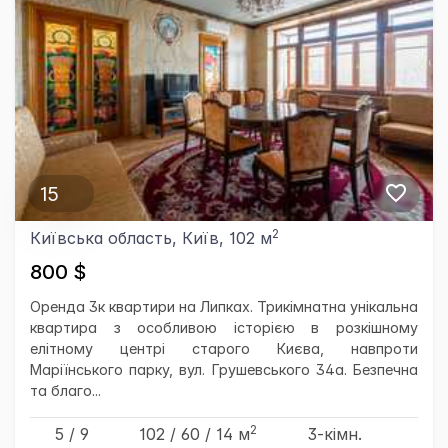
15
2
Київська область, Київ, 102 м
800 $
Оренда 3к квартири на Липках. Трикімнатна унікальна
квартира з особливою історією в розкішному
елітному центрі старого Києва, навпроти
Маріїнського парку, вул. Грушевського 34а. Безпечна
та благо...
2
5 / 9
102
/ 60
/ 14
м
3-кімн.