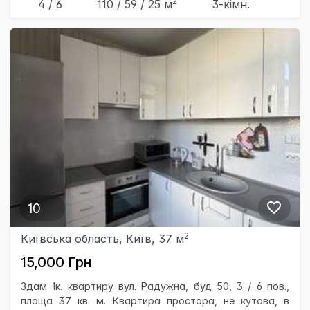
2
4 / 6
110
/ 59
/ 25
м
3-кімн.
10
2
Київська область, Київ, 37 м
15,000 Грн
Здам 1к. квартиру вул. Радужна, буд 50, 3 / 6 пов.,
площа 37 кв. м. Квартира простора, не кутова, в