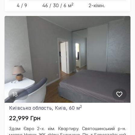
2
4 / 9
46
/ 30
/ 6
м
2-кімн.
18
2
Київська область, Київ, 60 м
22,999 Грн
Здам Євро 2-х. кім. Квартиру. Святошинський р-н.
метро Нивки. ЖК «Наш Будинок». Пр-т Берестейський