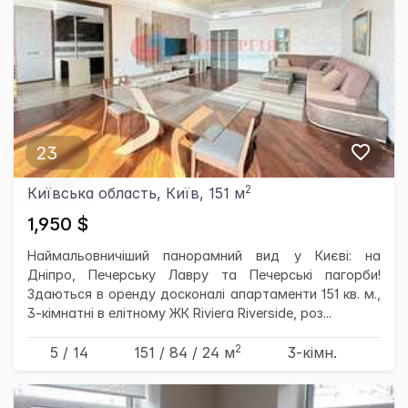
23
2
Київська область, Київ, 151 м
1,950 $
Наймальовничіший панорамний вид у Києві: на
Дніпро, Печерську Лавру та Печерські пагорби!
Здаються в оренду досконалі апартаменти 151 кв. м.,
3-кімнатні в елітному ЖК Riviera Riverside, роз...
2
5 / 14
151
/ 84
/ 24
м
3-кімн.