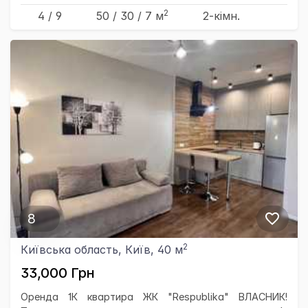
2
4 / 9
50
/ 30
/ 7
м
2-кімн.
8
2
Київська область, Київ, 40 м
33,000 Грн
Оренда 1К квартира ЖК "Respublika" ВЛАСНИК!