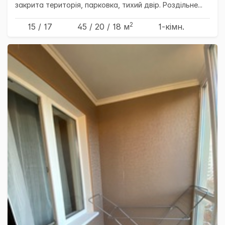
закрита територія, парковка, тихий двір. Роздільне...
2
15 / 17
45
/ 20
/ 18
м
1-кімн.