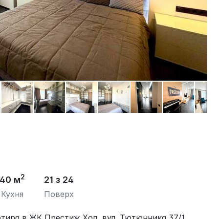
2
40 м
21 з 24
Кухня
Поверх
ртира в ЖК Престиж Хол, вул. Тютюнника 37/1.