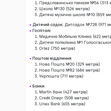
Предславинська гімназія №56 (313 
Школа №130 (526 метрів)
Дитяча музична школа №10 (859 ме
•
Дитячий садок:
Дитсадок №728 (971 ме
•
Госпіталі:
Медична Мобільна Клініка (622 метр
Дитяча поліклініка №1 Голосіївсько
Ortez (750 метрів)
•
Поштові відділення:
Нова Пошта №20 (329 метрів)
Нова Пошта №82 (686 метрів)
Укрпошта (711 метрів)
•
Банки:
Marfin банк (427 метрів)
Credit Dnepr (508 метрів)
Unex Bank (655 метрів)