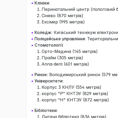
•
Клініки:
Перинатальний центр (пологовий б
Сiнево (870 метрів)
Ексімер (995 метрів)
•
Коледж:
Київський технікум електронн
•
Поліцейське управління:
Територіальний
•
Стоматології:
Орто-Медина (145 метрів)
Прайм (305 метрів)
Anna-dent (601 метрів)
•
Ринок:
Володимирський ринок (579 мет
•
Університети:
Корпус 3 КНЛУ (554 метрів)
корпус "Р" КНТЭУ (829 метрів)
корпус "Н" КНТЭУ (872 метрів)
•
Бібліотеки:
Дитяча бібліотека (836 метрів)