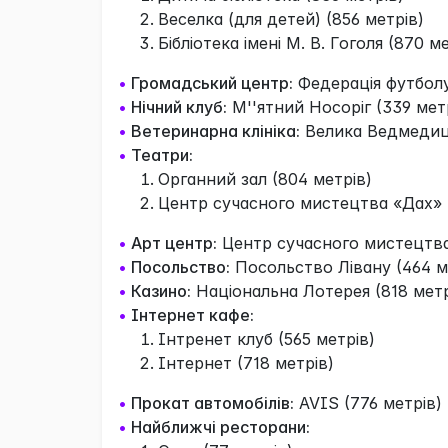
Веселка (для детей) (856 метрів)
Бібліотека імені М. В. Гоголя (870 м
•
Громадський центр:
Федерація футболу
•
Нічний клуб:
М''ятний Носоріг (339 мет
•
Ветеринарна клініка:
Велика Ведмедиця
•
Театри:
Органний зал (804 метрів)
Центр сучасного мистецтва «Дах» 
•
Арт центр:
Центр сучасного мистецтва 
•
Посольство:
Посольство Лівану (464 м
•
Казино:
Нацiональна Лотерея (818 метр
•
Інтернет кафе:
Інтренет клуб (565 метрів)
Інтернет (718 метрів)
•
Прокат автомобілів:
AVIS (776 метрів)
•
Найближчі ресторани: