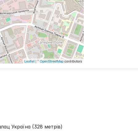
Leaflet
| ©
OpenStreetMap
contributors
алац Україна (328 метрів)