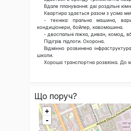
Вдале планування: дві роздільні кімн
Квартира здається разом з усіма ме
- техніка: пральна машина, вар
кондиціонери, бойлер, кавомашина.
- двоспальні ліжка, диван, комод, вб
Підігрів підлоги. Охорона.
Відмінно розвинена інфраструктура
школи.
Хороша транспортна розвязка. До м
Що поруч?
+
-