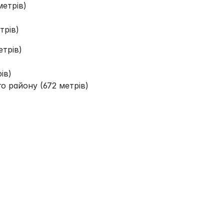
метрів)
трів)
трів)
ів)
го району (672 метрів)