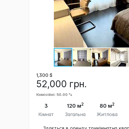
1,300
$
52,000
грн.
Комісійні
: 50.00 %
2
2
3
120 м
80 м
Кімнат
Загальна
Житлова
Здається в оренду трикімнатна ква