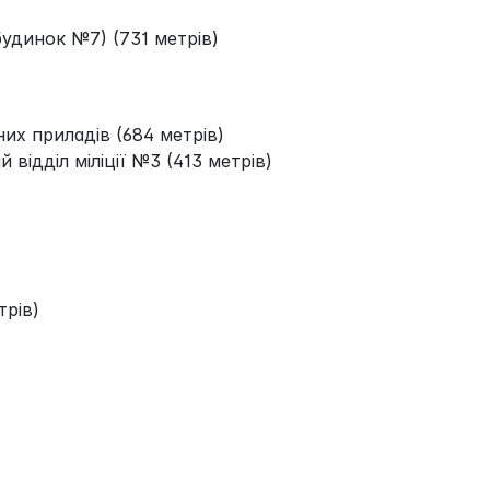
удинок №7) (731 метрів)
их приладів (684 метрів)
 відділ міліції №3 (413 метрів)
рів)