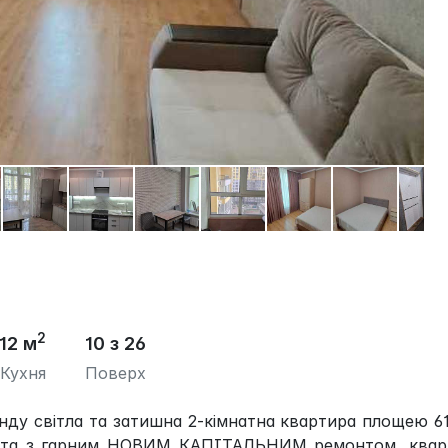
2
12 м
10 з 26
Кухня
Поверх
ду світла та затишна 2-кімнатна квартира площею 6
а та з гарним НОВИМ КАПІТАЛЬНИМ ремонтом, квар