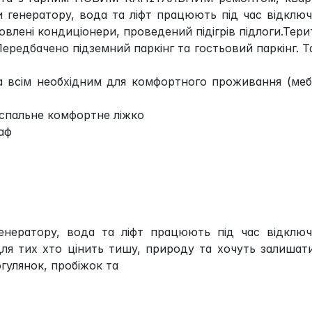
и генератору, вода та ліфт працюють під час відклю
новлені кондиціонери, проведений підігрів підлоги.Тери
ередбачено підземний паркінг та гостьовий паркінг. 
 всім необхідним для комфортного проживання (меб
хспальне комфортне ліжко
аф
енератору, вода та ліфт працюють під час відключ
 для тих хто цінить тишу, природу та хочуть залишат
рогулянок, пробіжок та