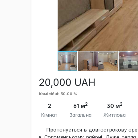
20,000
UAH
Комісійні
: 50.00 %
2
2
2
61 м
30 м
Кімнат
Загальна
Житлова
Пропонується в довгострокову орен
в Соломянському районі. Дуже тепл