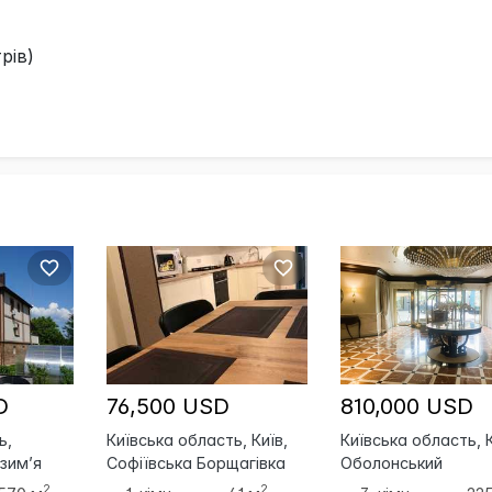
рів)
D
76,500 USD
810,000 USD
ь,
Київська область, Київ,
Київська область, К
зим’я
Софіївська Борщагівка
Оболонський
2
2