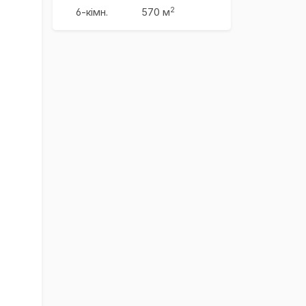
2
6-кімн.
570 м