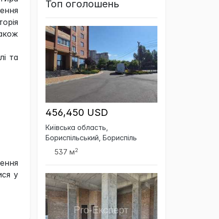
Топ оголошень
чення
торія
Також
лі та
456,450 USD
Київська область,
Бориспільський, Бориспіль
2
537 м
ення
ися у