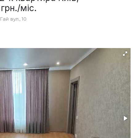
грн./міс.
ай вул., 10