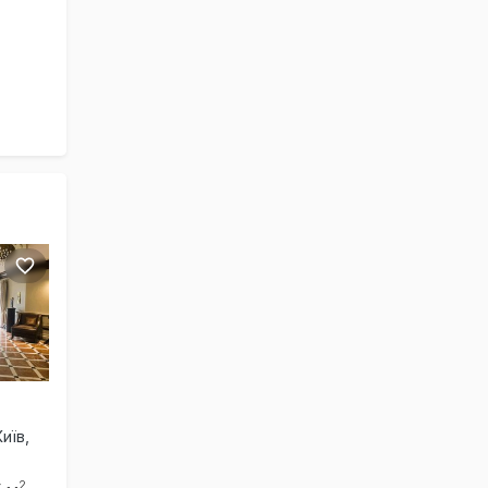
иїв,
2