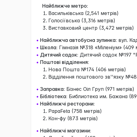
Найближче метро:
Васильківська (2,541 метрів)
Голосіївська (3,316 метрів)
Виставковий центр (3,472 метрів)
•
Найближча автобусна зупинка:
вул. Ка
•
Школа:
Гімназія №318 «Міленіум» (409 
•
Дитячий садок:
Дитячий садок №197 "Р
•
Поштові відділення:
Нова Пошта №174 (406 метрів)
Відділення поштового зв''язку №48
•
Заправка:
Бізнес Оіл Груп (971 метрів)
•
Бібліотека:
Библиотека им. Бажана (89
•
Найближчі ресторани:
PapaFeta (758 метрів)
Кон-фу (873 метрів)
•
Найближчі магазини: