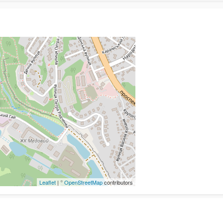
Leaflet
| ©
OpenStreetMap
contributors