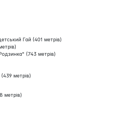
детський Гай (401 метрів)
метрів)
одзинка" (743 метрів)
 (439 метрів)
8 метрів)