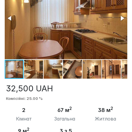
32,500
UAH
Комісійні
: 25.00 %
2
2
2
67 м
38 м
Кімнат
Загальна
Житлова
2
9 м
3 з 5