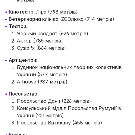
•
Кінотеатр:
Ліра (798 метрів)
•
Ветеринарна клініка:
ZOOлюкс (714 метрів)
•
Театри:
Чёрный квадрат (626 метрів)
Актор (785 метрів)
Сузір''я (864 метрів)
•
Арт центри:
Будинок національних творчих колективів
України (577 метрів)
A-house (987 метрів)
•
Посольства:
Посольство Данії (226 метрів)
Консульський відділ Посольства Румунії в
Україні (251 метрів)
Посольство Ватикану (458 метрів)
•
Казино: