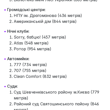
•
Громадські центри:
НПУ ім. Драгоманова (436 метрів)
Американськiй дiм (844 метрів)
•
Нічні клуби:
Sorry, бабцю! (457 метрів)
Atlas (548 метрів)
Ротор (954 метрів)
•
Автомийки:
777 (734 метрів)
707 (755 метрів)
Clean Comfort (832 метрів)
•
Суди:
Суд Шевченківського району м.Києва (779
метрів)
Районий суд Святошинського пайону (846
метрів)