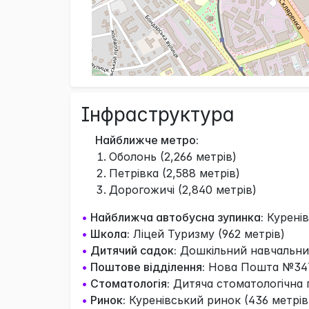
Інфраструктура
Найближче метро:
Оболонь (2,266 метрів)
Петрівка (2,588 метрів)
Дорогожичі (2,840 метрів)
•
Найближча автобусна зупинка:
Куренів
•
Школа:
Ліцей Туризму (962 метрів)
•
Дитячий садок:
Дошкільний навчальний
•
Поштове відділення:
Нова Пошта №347 
•
Стоматологія:
Дитяча стоматологічна п
•
Ринок:
Куренівський ринок (436 метрів