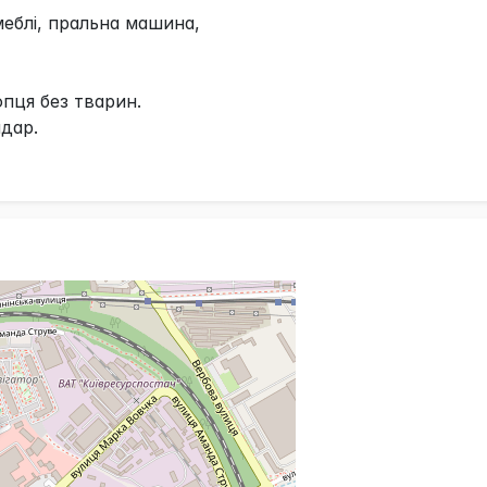
 меблі, пральна машина,
опця без тварин.
ндар.