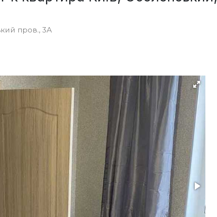
ький пров., 3А