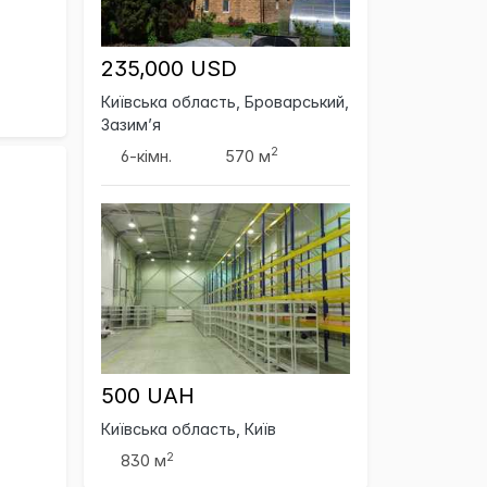
235,000 USD
Київська область, Броварський,
Зазим’я
2
6-кімн.
570 м
500 UAH
Київська область, Київ
2
830 м