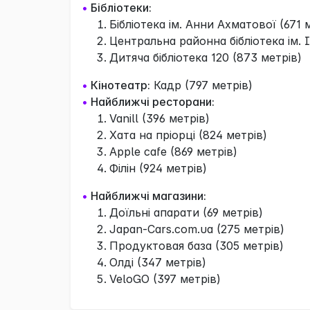
•
Бібліотеки:
Бібліотека ім. Анни Ахматової (671 
Центральна районна бібліотека ім. 
Дитяча бібліотека 120 (873 метрів)
•
Кінотеатр:
Кадр (797 метрів)
•
Найближчі ресторани:
Vanill (396 метрів)
Хата на пріорці (824 метрів)
Apple cafe (869 метрів)
Філін (924 метрів)
•
Найближчі магазини:
Доїльні апарати (69 метрів)
Japan-Cars.com.ua (275 метрів)
Продуктовая база (305 метрів)
Олді (347 метрів)
VeloGO (397 метрів)