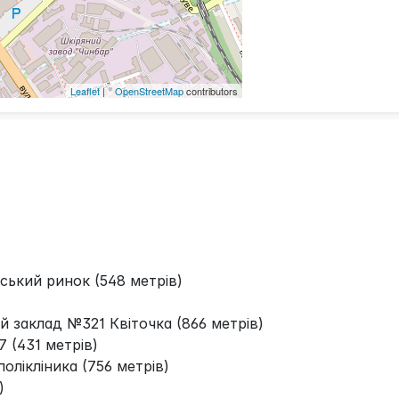
Leaflet
| ©
OpenStreetMap
contributors
ський ринок (548 метрів)
 заклад №321 Квіточка (866 метрів)
(431 метрів)
олікліника (756 метрів)
)