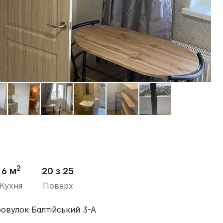
2
6 м
20 з 25
Кухня
Поверх
провулок Балтійський 3-А