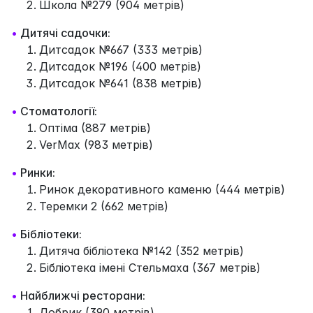
Школа №279 (904 метрів)
•
Дитячі садочки:
Дитсадок №667 (333 метрів)
Дитсадок №196 (400 метрів)
Дитсадок №641 (838 метрів)
•
Стоматології:
Оптіма (887 метрів)
VerMax (983 метрів)
•
Ринки:
Ринок декоративного каменю (444 метрів)
Теремки 2 (662 метрів)
•
Бібліотеки:
Дитяча бібліотека №142 (352 метрів)
Бібліотека імені Стельмаха (367 метрів)
•
Найближчі ресторани:
Добрик (390 метрів)