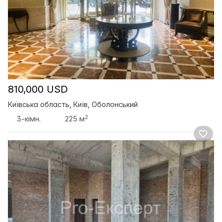
810,000 USD
Київська область, Київ, Оболонський
2
3-кімн.
225 м