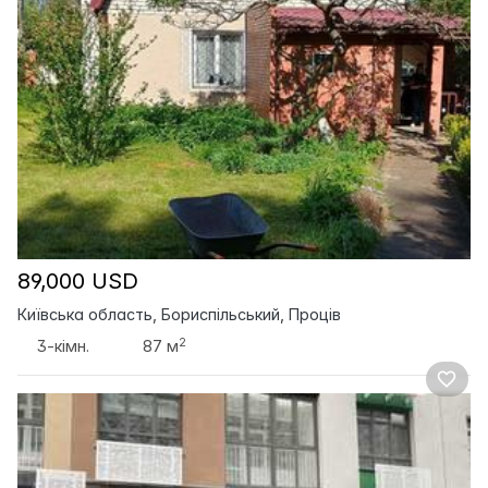
89,000 USD
Київська область, Бориспільський, Проців
2
3-кімн.
87 м