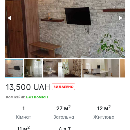
13,500
UAH
Комісійні
:
Без комісії
2
2
1
27 м
12 м
Кімнат
Загальна
Житлова
2
11 м
4 з 7