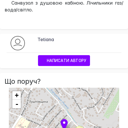
Санвузол з душовою кабіною. Лічильники газ/
вода/світло.
Tetiana
НАПИСАТИ АВТОРУ
Що поруч?
+
-