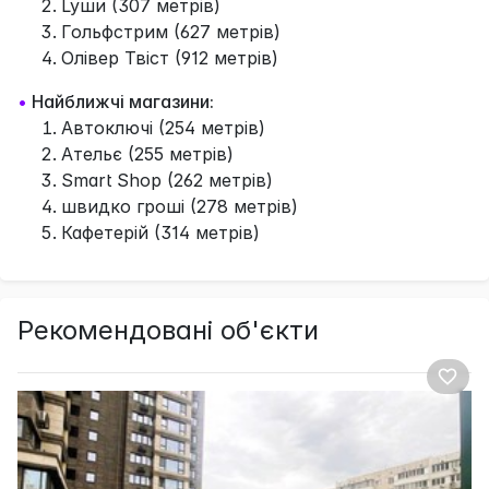
Lyши (307 метрів)
Гольфстрим (627 метрів)
Олiвер Твiст (912 метрів)
•
Найближчі магазини:
Автоключі (254 метрів)
Aтельє (255 метрів)
Smart Shop (262 метрів)
швидко гроші (278 метрів)
Кафетерій (314 метрів)
Рекомендовані об'єкти