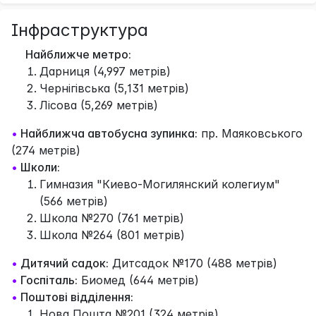
Інфраструктура
Найближче метро:
Дарниця (4,997 метрів)
Чернігівська (5,131 метрів)
Лісова (5,269 метрів)
•
Найближча автобусна зупинка:
пр. Маяковського
(274 метрів)
•
Школи:
Гимназия "Киево-Могилянский колегиум"
(566 метрів)
Школа №270 (761 метрів)
Школа №264 (801 метрів)
•
Дитячий садок:
Дитсадок №170 (488 метрів)
•
Госпіталь:
Биомед (644 метрів)
•
Поштові відділення:
Нова Пошта №201 (324 метрів)