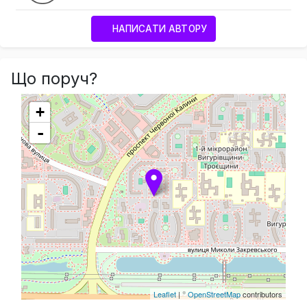
НАПИСАТИ АВТОРУ
Що поруч?
+
-
Leaflet
| ©
OpenStreetMap
contributors