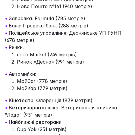
Нова Пошта №161 (940 метрів)
•
Заправка:
Formula (785 метрів)
•
Банк:
Правекс-банк (288 метрів)
•
Поліцейське управління:
Деснянське УП ГУНП
(678 метрів)
•
Ринки:
лото Market (249 метрів)
Ринок «Десна» (991 метрів)
•
Автомийки:
МойCar (778 метрів)
МойКар (779 метрів)
•
Кінотеатр:
Флоренція (839 метрів)
•
Ветеринарна клініка:
Ветеринарная клиника
"Лада" (931 метрів)
•
Найближчі ресторани:
Cup Yok (251 метрів)