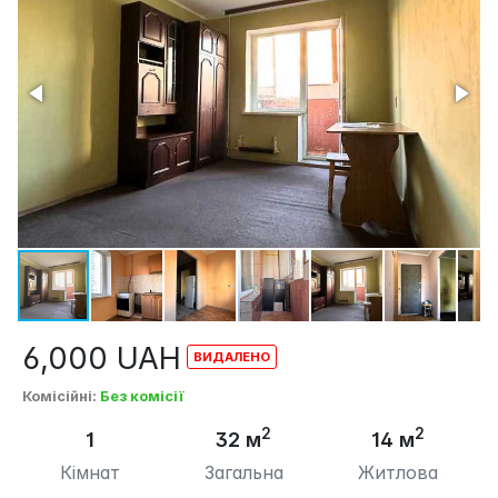
6,000
UAH
Комісійні
:
Без комісії
2
2
1
32 м
14 м
Кімнат
Загальна
Житлова