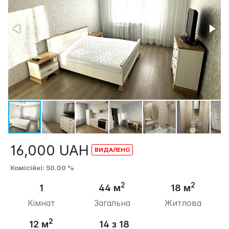
16,000
UAH
Комісійні
: 50.00 %
2
2
1
44 м
18 м
Кімнат
Загальна
Житлова
2
12 м
14 з 18