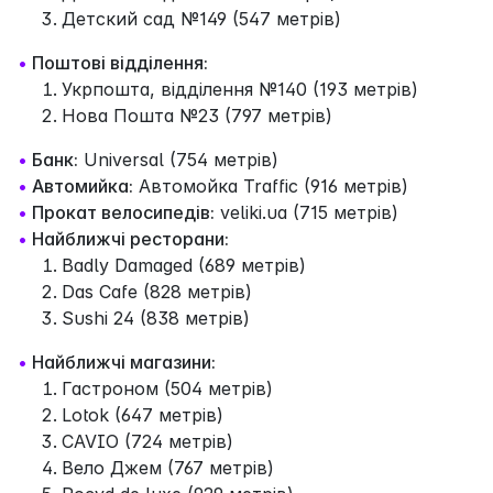
Детский сад №149 (547 метрів)
•
Поштові відділення:
Укрпошта, відділення №140 (193 метрів)
Нова Пошта №23 (797 метрів)
•
Банк:
Universal (754 метрів)
•
Автомийка:
Автомойка Traffic (916 метрів)
•
Прокат велосипедів:
veliki.ua (715 метрів)
•
Найближчі ресторани:
Badly Damaged (689 метрів)
Das Cafe (828 метрів)
Sushi 24 (838 метрів)
•
Найближчі магазини:
Гастроном (504 метрів)
Lotok (647 метрів)
CAVIO (724 метрів)
Вело Джем (767 метрів)