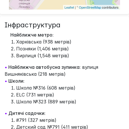
Leaflet
| ©
OpenStreetMap
contributors
Інфраструктура
Найближче метро:
Харківська (938 метрів)
Позняки (1,406 метрів)
Вирлиця (1,548 метрів)
•
Найближча автобусна зупинка:
вулиця
Вишняківська (218 метрів)
•
Школи:
Школа №316 (608 метрів)
ELC (731 метрів)
Школа №323 (889 метрів)
•
Дитячі садочки:
#791 (327 метрів)
Детский сад №791 (411 метрів)