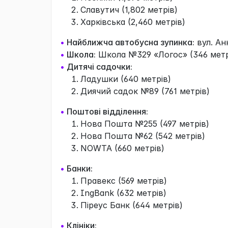
Славутич (1,802 метрів)
Харківська (2,460 метрів)
•
Найближча автобусна зупинка:
вул. Ан
•
Школа:
Школа №329 «Логос» (346 метр
•
Дитячі садочки:
Ладушки (640 метрів)
Диячий садок №89 (761 метрів)
•
Поштові відділення:
Нова Пошта №255 (497 метрів)
Нова Пошта №62 (542 метрів)
NOWTA (660 метрів)
•
Банки:
Правекс (569 метрів)
IngBank (632 метрів)
Піреус Банк (644 метрів)
•
Клініки: