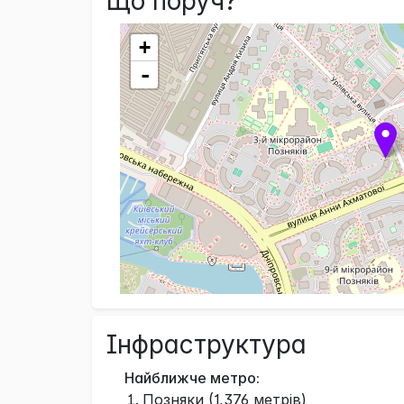
Що поруч?
+
-
Інфраструктура
Найближче метро:
Позняки (1,376 метрів)