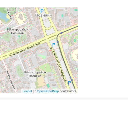
Leaflet
| ©
OpenStreetMap
contributors