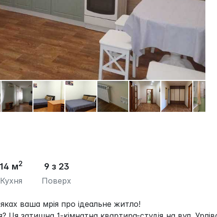
2
14 м
9 з 23
Кухня
Поверх
яках ваша мрія про ідеальне житло!
 Ця затишна 1-кімнатна квартира-студія на вул. Урлів