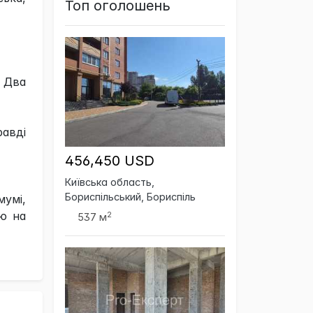
Топ оголошень
. Два
равді
456,450 USD
Київська область,
Бориспільський, Бориспіль
мумі,
ію на
2
537 м