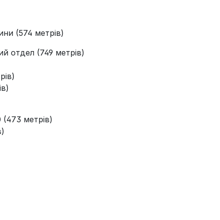
ини (574 метрів)
й отдел (749 метрів)
рів)
ів)
 (473 метрів)
в)