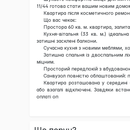
11/44 готова стати вашим новим домом
Квартира після косметичного ремонт
Що вас чекає:
Простора 60 кв. м. квартира, залита
Кухня-вітальня (33 кв. м.) ідеаль
затишні засклені балкони.
Сучасна кухня з новими меблями, х
Затишна спальня із двоспальним л
міцним.
Просторий передпокій з вбудовано
Санвузол повністю облаштований: п
Квартира розташована у середині б
або взагалі відключені. Завдяки вст
оплаті оп