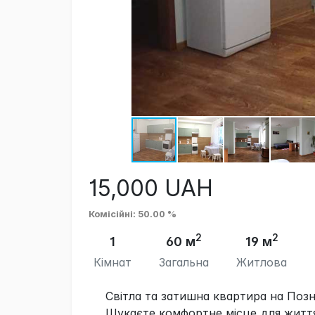
15,000
UAH
Комісійні
: 50.00 %
2
2
1
60 м
19 м
Кімнат
Загальна
Житлова
Світла та затишна квартира на Позн
Шукаєте комфортне місце для життя?