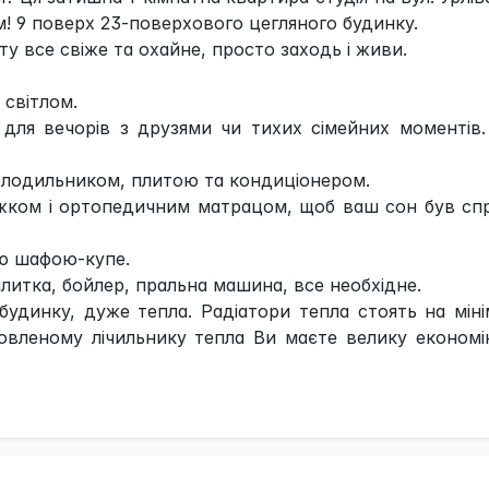
! 9 поверх 23-поверхового цегляного будинку.
у все свіже та охайне, просто заходь і живи.
 світлом.
на для вечорів з друзями чи тихих сімейних моментів
олодильником, плитою та кондиціонером.
іжком і ортопедичним матрацом, щоб ваш сон був сп
ю шафою-купе.
литка, бойлер, пральна машина, все необхідне.
удинку, дуже тепла. Радіатори тепла стоять на міні
ановленому лічильнику тепла Ви маєте велику економ