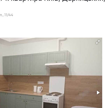
., 11/44