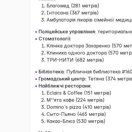
Благомед (281 метрів)
Інтосана (367 метрів)
Амбулаторія лікарів сімейної медиц
•
Поліцейське управління:
териториальни
•
Стоматології:
Клініка доктора Захаренко (570 мет
Клиника одного доктора (570 метр
ТРИ-НИТИ (682 метрів)
•
Бібліотека:
Публичная библиотека #160
•
Громадський центр:
Тетяна (374 метрі
•
Найближчі ресторани:
Eclairs & Coffee (151 метрів)
М''ята кафе (224 метрів)
Domino`s pizza (410 метрів)
Сыто-Пьяно (465 метрів)
Какао-Блюз (530 метрів)