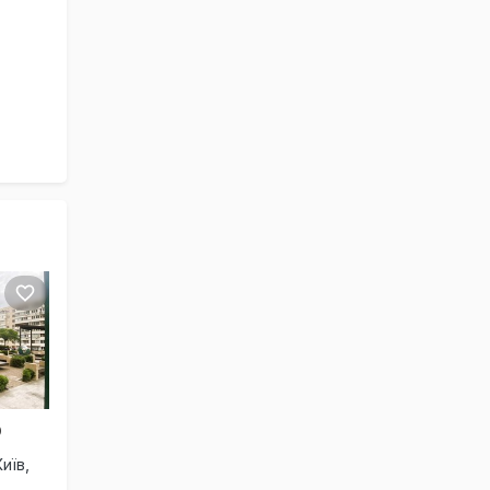
D
иїв,