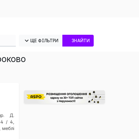
ЩЕ ФІЛЬТРИ
ЗНАЙТИ
роково
×
р. Д.
4 / 4,
, меблі