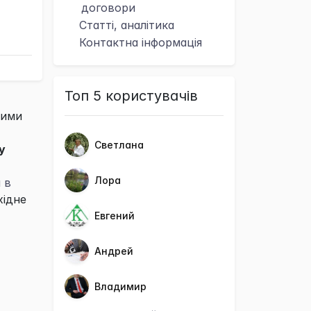
договори
Статті, аналітика
Контактна
інформація
Топ 5 користувачів
ними
Светлана
у
Лора
 в
хідне
Евгений
Андрей
Владимир