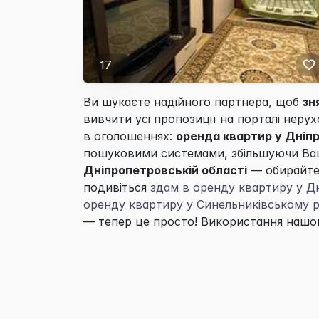
17
Ви шукаєте надійного партнера, щоб
зн
вивчити усі пропозиції на порталі неру
в оголошеннях:
оренда квартир у Дніпр
пошуковими системами, збільшуючи Ваш
Дніпропетровській області
— обирайте
подивіться
здам в оренду квартиру у Д
оренду квартиру у Синельниківському р
— тепер це просто! Використання нашог