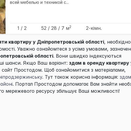
всей мебелью и техникой с...
2
1 / 2
52
/ 28
/ 7
м
2-кімн.
яти квартиру у Дніпропетровській області
, необхідно
хомості. Уважно ознайомтеся з усіма умовами, зазначе
опетровській області
. Вони швидко індексуються
і шанси. Якщо Ваш варіант:
здам в оренду квартиру 
 сайт
Простодом
. Щоб ознайомитися з матеріалами,
ніпродзержинську
. Тут також корисна інформація:
здам
айоні
. Портал
Простодом
допомагає Вам знайти необ
о мережевого ресурсу збільшує Ваші можливості!