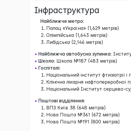
Інфраструктура
Найближче метро:
Палац «Україна» (1,629 метрів)
Олімпійська (1,643 метрів)
Либідська (2,146 метрів)
•
Найближча автобусна зупинка:
Інститут
•
Школа:
Школа №187 (483 метрів)
•
Госпіталі:
Національний інститут фтизіатрії і 
Клiнiчна лiкарня нафтопереробної п
Національний Інститут серцево-суди
•
Поштові відділення:
ВПЗ Київ 38 (648 метрів)
Нова Пошта №361 (672 метрів)
Нова Пошта №191 (800 метрів)