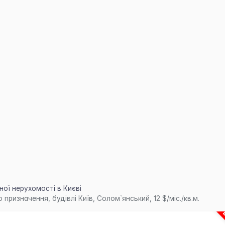
ої нерухомості в Києві
ризначення, будівлі Київ, Солом`янський, 12 $/міс./кв.м.