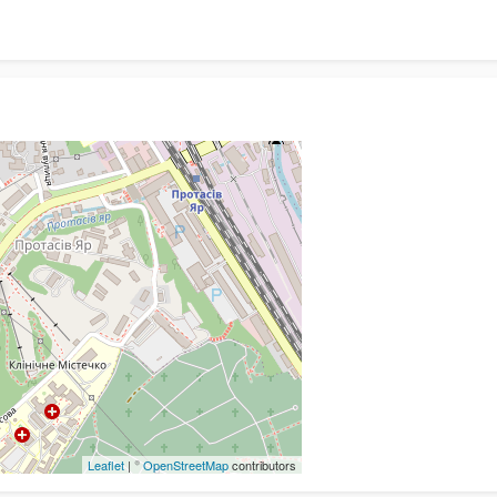
Leaflet
| ©
OpenStreetMap
contributors