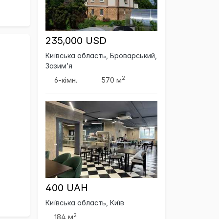
235,000 USD
Київська область, Броварський,
Зазим’я
2
6-кімн.
570 м
400 UAH
Київська область, Київ
2
184 м