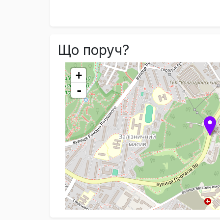
Що поруч?
+
-