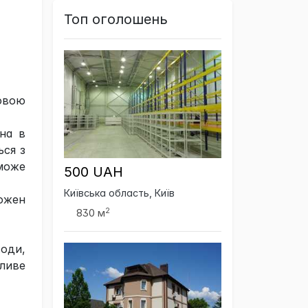
Топ оголошень
зовою
ана в
ься з
 може
500 UAH
Київська область, Київ
кожен
2
830 м
ходи,
жливе