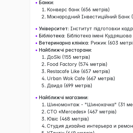
•
Банки:
Конверс банк (656 метрів)
Міжнародний Інвестиційний Банк (
•
Університет:
Інститут підготовки кадрі
•
Бібліотека:
Бібліотека імені Кудряшова 
•
Ветеринарна клініка:
Рижик (603 метрі
•
Найближчі ресторани:
ДоSki (155 метрів)
Food Factory (574 метрів)
Restacafe Like (657 метрів)
Urban Wok Cafe (667 метрів)
Даида (699 метрів)
•
Найближчі магазини:
Шиномонтаж - "Шинокачка" (31 ме
СТО «Mercedes» (467 метрів)
Ювіс (468 метрів)
Студия дизайна интерьера и ремонт
УТактік (649 метрів)