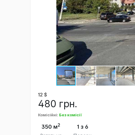
12
$
480
грн.
Комісійні
:
Без комісії
2
350 м
1 з 6