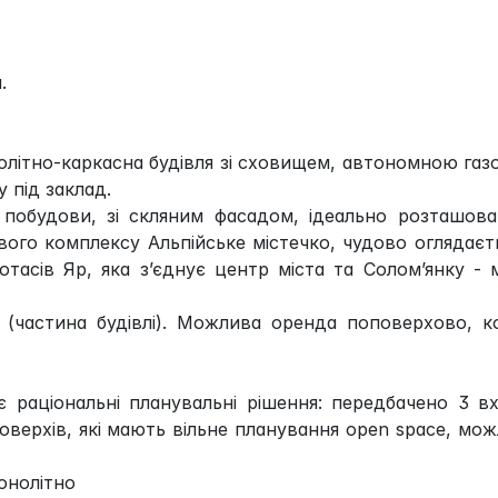
.
літно-каркасна будівля зі сховищем, автономною га
 під заклад.
 побудови, зі скляним фасадом, ідеально розташов
вого комплексу Альпійське містечко, чудово оглядаєт
ротасів Яр, яка з’єднує центр міста та Солом’янку -
 (частина будівлі). Можлива оренда поповерхово, 
є раціональні планувальні рішення: передбачено 3 в
оверхів, які мають вільне планування open space, мо
онолітно