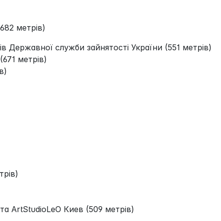
682 метрів)
в Державної служби зайнятості України (551 метрів)
(671 метрів)
в)
трів)
а ArtStudioLeO Киев (509 метрів)