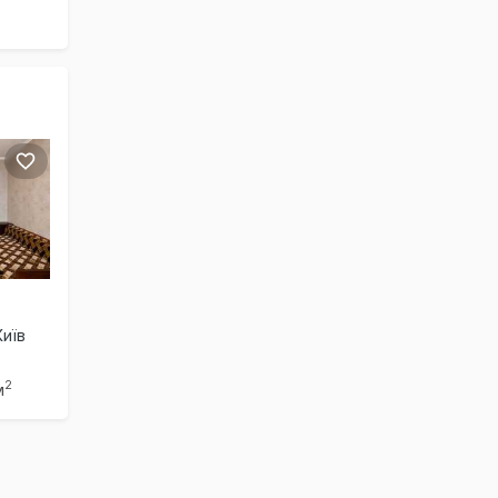
Київ
2
м