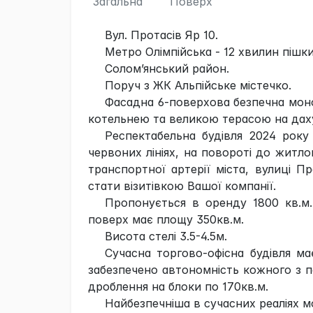
Загальна
Поверх
Вул. Протасів Яр 10.
Метро Олімпійська - 12 хвилин пішки
Солом’янський район.
Поруч з ЖК Альпійське містечко.
Фасадна 6-поверхова безпечна моно
котельнею та великою терасою на даху
Респектабельна будівля 2024 року
червоних лініях, на повороті до житло
транспортної артерії міста, вулиці П
стати візитівкою Вашої компанії.
Пропонується в оренду 1800 кв.м.
поверх має площу 350кв.м.
Висота стелі 3.5-4.5м.
Сучасна торгово-офісна будівля ма
забезпечено автономність кожного з п
дроблення на блоки по 170кв.м.
Найбезпечніша в сучасних реаліях м