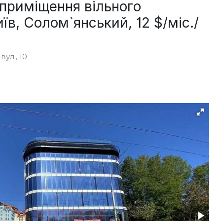
приміщення вільного
їв, Солом`янський, 12 $/міс./
ул., 10