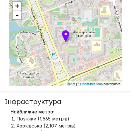
+
-
Leaflet
| ©
OpenStreetMap
contributors
Інфраструктура
Найближче метро:
Позняки (1,565 метрів)
Харківська (2,107 метрів)