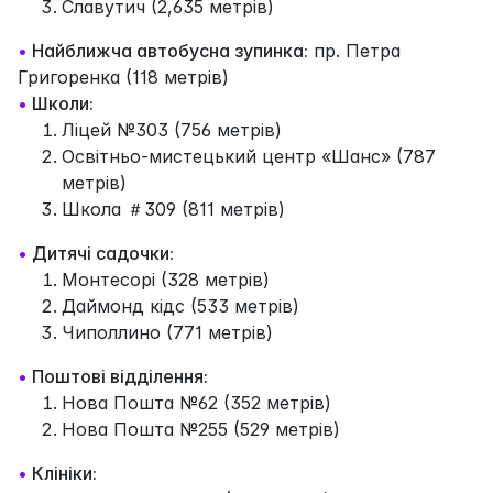
Славутич (2,635 метрів)
•
Найближча автобусна зупинка:
пр. Петра
Григоренка (118 метрів)
•
Школи:
Ліцей №303 (756 метрів)
Освітньо-мистецький центр «Шанс» (787
метрів)
Школа ＃309 (811 метрів)
•
Дитячі садочки:
Монтесорі (328 метрів)
Даймонд кідс (533 метрів)
Чиполлино (771 метрів)
•
Поштові відділення:
Нова Пошта №62 (352 метрів)
Нова Пошта №255 (529 метрів)
•
Клініки: