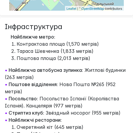
Leaflet
| ©
OpenStreetMap
contributors
Інфраструктура
Найближче метро:
Контрактова площа (1,570 метрів)
Тараса Шевченка (1,833 метрів)
Поштова площа (2,013 метрів)
•
Найближча автобусна зупинка:
Житлові будинки
(263 метрів)
•
Поштове відділення:
Нова Пошта №265 (952
метрів)
•
Посольство:
Посольство Іспанії (Королівства
Іспанія). Канцелярія (977 метрів)
•
Стриптиз клуб:
Звёздный носорог (955 метрів)
•
Найближчі ресторани:
Очеретяний кіт (645 метрів)