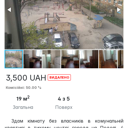
3,500
UAH
Комісійні
: 50.00 %
2
19 м
4 з 5
Загальна
Поверх
Здам кімнату без власників в комунальній
квартирі в тихому центрі города на Подолі, 4