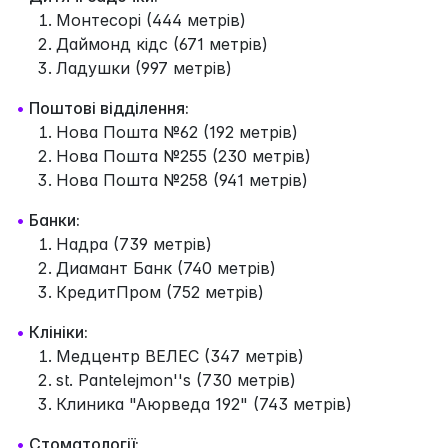
Монтесорі (444 метрів)
Даймонд кідс (671 метрів)
Ладушки (997 метрів)
•
Поштові відділення:
Нова Пошта №62 (192 метрів)
Нова Пошта №255 (230 метрів)
Нова Пошта №258 (941 метрів)
•
Банки:
Надра (739 метрів)
Диамант Банк (740 метрів)
КредитПром (752 метрів)
•
Клініки:
Медцентр ВЕЛЕС (347 метрів)
st. Pantelejmon''s (730 метрів)
Клиника "Аюрведа 192" (743 метрів)
•
Стоматології: