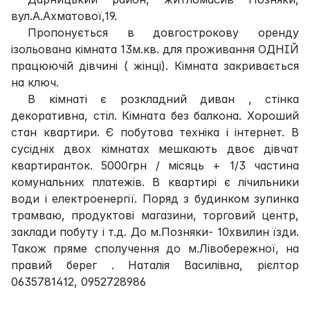
вул.А.Ахматової,19.
Пропонується в довгострокову оренду
ізольована кімната 13м.кв. для проживання ОДНІЙ
працюючій дівчині ( жінці). Кімната закривається
на ключ.
В кімнаті є розкладний диван , стінка
декоративна, стіл. Кімната без балкона. Хороший
стан квартири. Є побутова техніка і інтернет. В
сусідніх двох кімнатах мешкають двоє дівчат
квартиранток. 5000грн / місяць + 1/3 частина
комунальних платежів. В квартирі є лічильники
води і електроенергії. Поряд з будинком зупинка
трамваю, продуктові магазини, торговий центр,
заклади побуту і т.д. До м.Позняки- 10хвилин їзди.
Також пряме сполучення до м.Лівобережної, на
правий берег . Наталія Василівна, рієлтор
0635781412, 0952728986