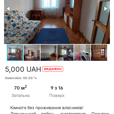
5,000
UAH
Комісійні
: 50.00 %
2
70 м
9 з 16
Загальна
Поверх
Кімната без проживання власників!
Дарницький район, житломасив Позняки,