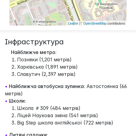
Leaflet
| ©
OpenStreetMap
contributors
Інфраструктура
Найближче метро:
Позняки (1,201 метрів)
Харківська (1,891 метрів)
Славутич (2,397 метрів)
•
Найближча автобусна зупинка:
Автостоянка (66
метрів)
•
Школи:
Школа ＃309 (484 метрів)
Ліцeй Наукова зміна (541 метрів)
Big Step школа англiйськоï (722 метрів)
•
Дитячі садочки: