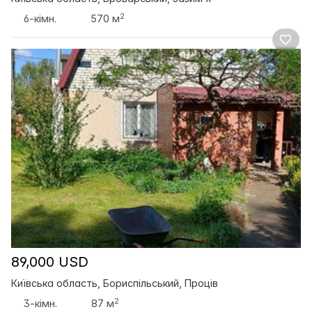
2
6-кімн.
570 м
89,000 USD
Київська область, Бориспільський, Проців
2
3-кімн.
87 м