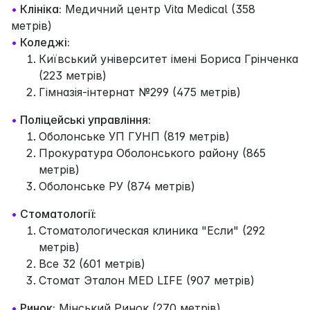
•
Клініка:
Медичний центр Vita Medical (358
метрів)
•
Коледжі:
Київський університет імені Бориса Грінченка
(223 метрів)
Гімназія-інтернат №299 (475 метрів)
•
Поліцейські управління:
Оболонське УП ГУНП (819 метрів)
Прокуратура Оболонського району (865
метрів)
Оболонське РУ (874 метрів)
•
Стоматології:
Стоматологическая клиника "Если" (292
метрів)
Все 32 (601 метрів)
Стомат Эталон MED LIFE (907 метрів)
•
Ринок:
Мінський Ринок (270 метрів)