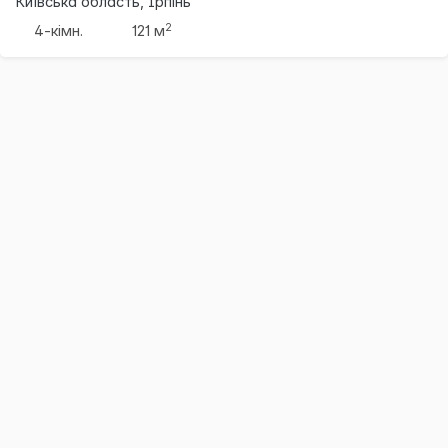
Київська область, Ірпінь
2
4-кімн.
121 м