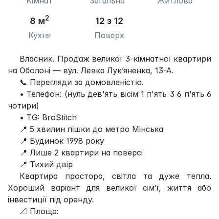
Кімнат
Загальна
Житлова
2
8 м
12 з 12
Кухня
Поверх
Власник. Продаж великої 3-кімнатної квартири
на Оболоні — вул. Левка Лук’яненка, 13-А.
📞 Перегляди за домовленістю.
• Телефон: (нуль дев'ять вісім 1 п'ять 3 6 п'ять 6
чотири)
• TG: BroStitch
📍 5 хвилин пішки до метро Мінська
📍 Будинок 1998 року
📍 Лише 2 квартири на поверсі
📍 Тихий двір
Квартира простора, світла та дуже тепла.
Хороший варіант для великої сім’ї, життя або
інвестиції під оренду.
📐 Площа: