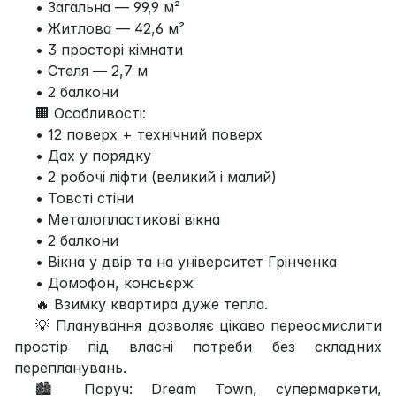
• Загальна — 99,9 м²
• Житлова — 42,6 м²
• 3 просторі кімнати
• Стеля — 2,7 м
• 2 балкони
🏢 Особливості:
• 12 поверх + технічний поверх
• Дах у порядку
• 2 робочі ліфти (великий і малий)
• Товсті стіни
• Металопластикові вікна
• 2 балкони
• Вікна у двір та на університет Грінченка
• Домофон, консьєрж
🔥 Взимку квартира дуже тепла.
💡 Планування дозволяє цікаво переосмислити
простір під власні потреби без складних
перепланувань.
🏙️ Поруч: Dream Town, супермаркети,