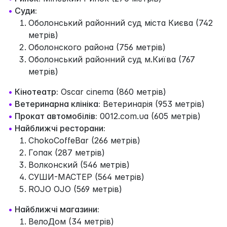
•
Суди:
Оболонський районний суд міста Києва (742
метрів)
Оболонского района (756 метрів)
Оболонський районний суд м.Київа (767
метрів)
•
Кінотеатр:
Oscar cinema (860 метрів)
•
Ветеринарна клініка:
Ветеринарія (953 метрів)
•
Прокат автомобілів:
0012.com.ua (605 метрів)
•
Найближчі ресторани:
ChokoCoffeBar (266 метрів)
Гопак (287 метрів)
Волконский (546 метрів)
СУШИ-МАСТЕР (564 метрів)
ROJO OJO (569 метрів)
•
Найближчі магазини:
ВелоДом (34 метрів)