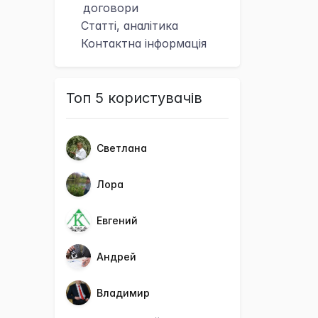
договори
Статті, аналітика
Контактна
інформація
Топ 5 користувачів
Светлана
Лора
Евгений
Андрей
Владимир