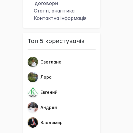
договори
Статті, аналітика
Контактна
інформація
Топ 5 користувачів
Светлана
Лора
Евгений
Андрей
Владимир