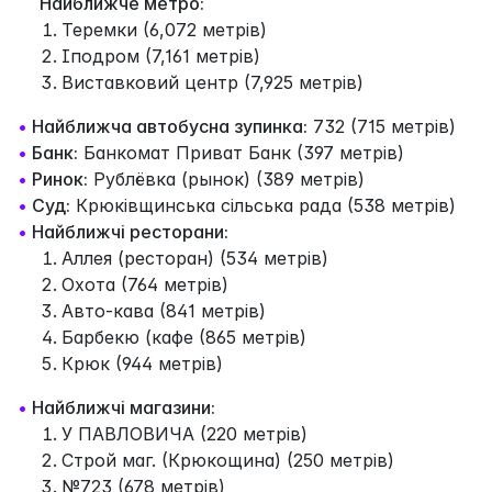
Найближче метро:
Теремки (6,072 метрів)
Іподром (7,161 метрів)
Виставковий центр (7,925 метрів)
•
Найближча автобусна зупинка:
732 (715 метрів)
•
Банк:
Банкомат Приват Банк (397 метрів)
•
Ринок:
Рублёвка (рынок) (389 метрів)
•
Суд:
Крюківщинська сільська рада (538 метрів)
•
Найближчі ресторани:
Аллея (ресторан) (534 метрів)
Охота (764 метрів)
Авто-кава (841 метрів)
Барбекю (кафе (865 метрів)
Крюк (944 метрів)
•
Найближчі магазини:
У ПАВЛОВИЧА (220 метрів)
Строй маг. (Крюкощина) (250 метрів)
№723 (678 метрів)