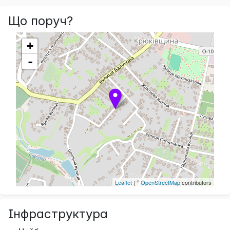
Що поруч?
+
-
Leaflet
| ©
OpenStreetMap
contributors
Інфраструктура