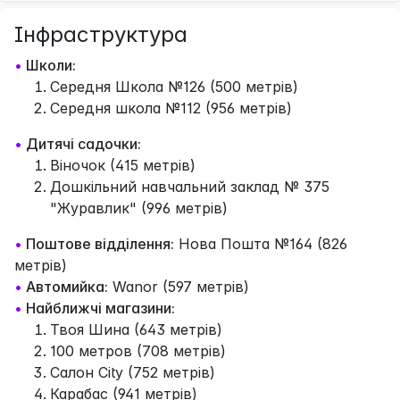
Інфраструктура
•
Школи:
Середня Школа №126 (500 метрів)
Середня школа №112 (956 метрів)
•
Дитячі садочки:
Віночок (415 метрів)
Дошкільний навчальний заклад № 375
"Журавлик" (996 метрів)
•
Поштове відділення:
Нова Пошта №164 (826
метрів)
•
Автомийка:
Wanor (597 метрів)
•
Найближчі магазини:
Твоя Шина (643 метрів)
100 метров (708 метрів)
Салон City (752 метрів)
Карабас (941 метрів)