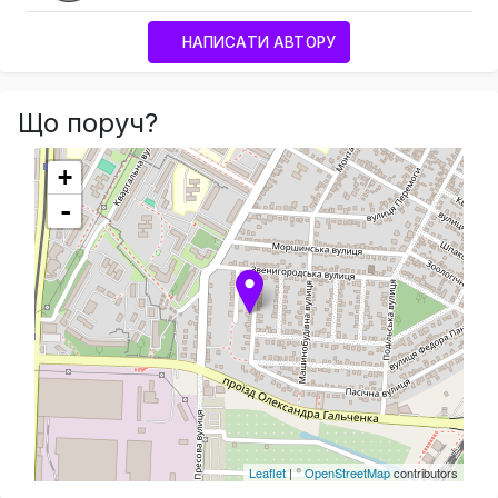
НАПИСАТИ АВТОРУ
Що поруч?
+
-
Leaflet
| ©
OpenStreetMap
contributors