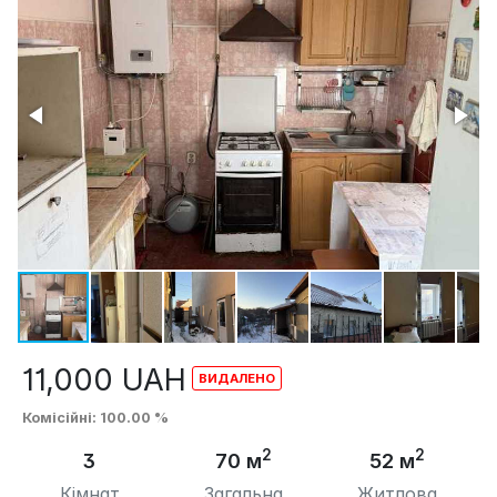
11,000
UAH
Комісійні
: 100.00 %
2
2
3
70 м
52 м
Кімнат
Загальна
Житлова